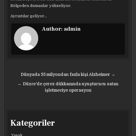
Bölgeden dumanlar yükseliyor.
Ayrıntılar geliyor…
Author:
admin
Yazı
Dünyada 55 milyondan fazla kişi Alzheimer →
gezinmesi
← Düzce’de çerez dükkanında uyuşturucu satan
işletmeciye operasyon
Kategoriler
Yasak