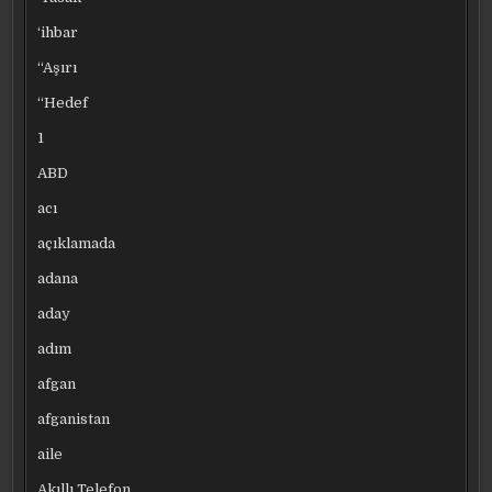
‘ihbar
“Aşırı
“Hedef
1
ABD
acı
açıklamada
adana
aday
adım
afgan
afganistan
aile
Akıllı Telefon