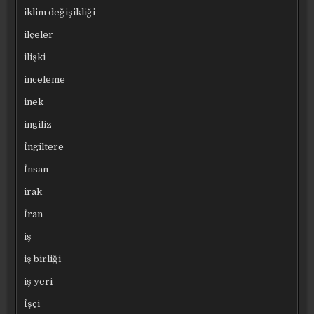
iklim değişikliği
ilçeler
ilişki
inceleme
inek
ingiliz
İngiltere
İnsan
irak
İran
iş
iş birliği
iş yeri
İşçi