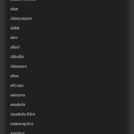
alan
Alanyaspor
aldık
alev
alkol
Alkollü
Almanya
altın
altyapı
amazon
anadolu
Anadolu Efes
Ankaragücü
Antalya