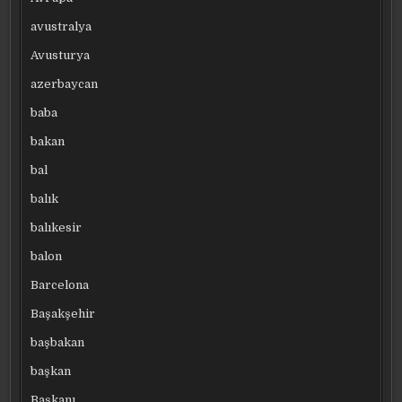
avustralya
Avusturya
azerbaycan
baba
bakan
bal
balık
balıkesir
balon
Barcelona
Başakşehir
başbakan
başkan
Başkanı