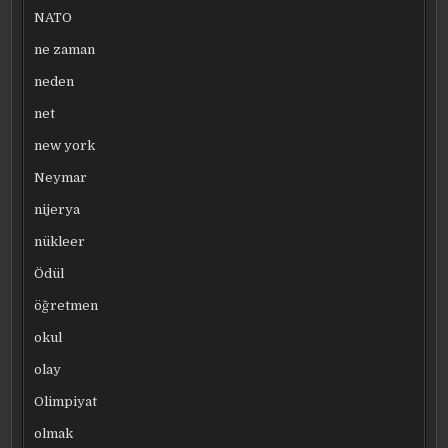
NATO
ne zaman
neden
net
new york
Neymar
nijerya
nükleer
Ödül
öğretmen
okul
olay
Olimpiyat
olmak