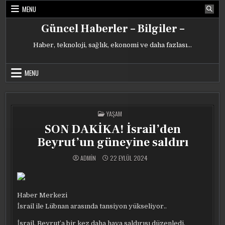
Skip
MENU
to
content
Güncel Haberler – Bilgiler –
Haber, teknoloji, sağlık, ekonomi ve daha fazlası…
MENU
POSTED
YAŞAM
IN
SON DAKİKA! İsrail’den
Beyrut’un güneyine saldırı
ADMIN
22 EYLÜL 2024
Haber Merkezi
İsrail ile Lübnan arasında tansiyon yükseliyor..
İsrail, Beyrut’a bir kez daha hava saldırısı düzenledi.