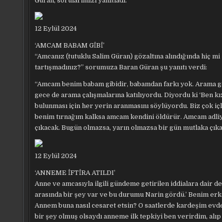
Güran, sorularımızı yanıtladı.
12 Eylül 2024
‘AMCAM BABAM GİBİ’
“Amcanız (tutuklu Salim Güran) gözaltına alındığında hiç mi 
tartışmadınız?” sorumuza Baran Güran şu yanıtı verdi:
“Amcam benim babam gibidir, babamdan farkı yok. Arama
gece de arama çalışmalarına katılıyordu. Diyordu ki ‘Ben 
bulunması için her yerin aranmasını söylüyordu. Biz çok iç
benim tırnağım kalksa amcam kendini öldürür. Amcam adliye
çıkacak. Bugün olmazsa, yarın olmazsa bir gün mutlaka çıkac
12 Eylül 2024
‘ANNEME İFTİRA ATILDI’
Anne ve amcasıyla ilgili gündeme getirilen iddialara dair de
arasında bir şey var ve bu durumu Narin gördü.’ Benim er
Annem buna nasıl cesaret etsin? O saatlerde kardeşim evde
bir şey olmuş olsaydı anneme ilk tepkiyi ben verirdim, alı