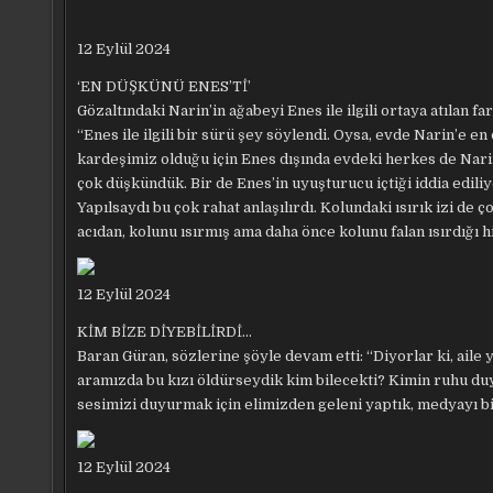
12 Eylül 2024
‘EN DÜŞKÜNÜ ENES’Tİ’
Gözaltındaki Narin’in ağabeyi Enes ile ilgili ortaya atılan fa
“Enes ile ilgili bir sürü şey söylendi. Oysa, evde Narin’e e
kardeşimiz olduğu için Enes dışında evdeki herkes de Nari
çok düşkündük. Bir de Enes’in uyuşturucu içtiği iddia edili
Yapılsaydı bu çok rahat anlaşılırdı. Kolundaki ısırık izi d
acıdan, kolunu ısırmış ama daha önce kolunu falan ısırdığı 
12 Eylül 2024
KİM BİZE DİYEBİLİRDİ…
Baran Güran, sözlerine şöyle devam etti: “Diyorlar ki, aile
aramızda bu kızı öldürseydik kim bilecekti? Kimin ruhu du
sesimizi duyurmak için elimizden geleni yaptık, medyayı bi
12 Eylül 2024