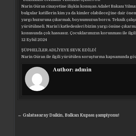
Narin Güran cinayetine ilişkin konuşan Adalet Bakanı Yılmaz
bulgular katillerin kim ya da kimler olabileceğine dair öneml
yargı huzuruna çıkarmak, boynumuzun borcu. Teknik çalışma
yürütülmeli. Narin’i katledenleri bizim yargı önüne çıkarm
konusunda çok hassasız. Çocuklarımızın korunması ile ilgili 
12 Eylül 2024
ŞÜPHELİLER ADLİYEYE SEVK EDİLDİ
Narin Güran ile ilgili yürütülen soruşturma kapsamında göz
Author:
admin
Yazı
← Galatasaray Daikin, Balkan Kupası şampiyonu!
gezinmesi