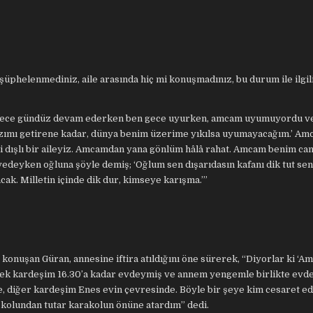
şüphelenmediniz, aile arasında hiç mi konuşmadınız, bu durum ile ilgili
 gece gündüz devam ederken ben gece uyurken, amcam uyumuyordu ve
kızımı getirene kadar, dünya benim üzerime yıkılsa uyumayacağım.’ A
li dışlı bir aileyiz. Amcamdan yana gönlüm hâlâ rahat. Amcam benim ca
deyken oğluna şöyle demiş; ‘Oğlum sen dışarıdasın kafanı dik tut se
ak. Milletin içinde dik dur, kimseye karışma.’”
 konuşan Güran, annesine iftira atıldığını öne sürerek, “Diyorlar ki ‘A
kek kardeşim 16.30’a kadar evdeymiş ve annem yengemle birlikte evd
, diğer kardeşim Enes evin çevresinde. Böyle bir şeye kim cesaret e
p kolundan tutar karakolun önüne atardım” dedi.