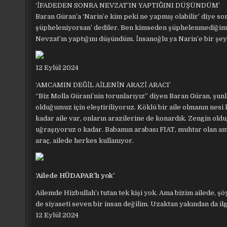
‘İFADEDEN SONRA NEVZAT’IN YAPTIĞINI DÜŞÜNDÜM’
Baran Güran’a ‘Narin’e kim peki ne yapmış olabilir’ diye s
şüpheleniyorsan’ dediler. Ben kimseden şüphelenmediğimi
Nevzat’ın yaptığını düşündüm. İnsanoğlu ya Narin’e bir şey
12 Eylül 2024
‘AMCAMIN DEĞİL AİLENİN ARAZİ ARACI’
“Biz Molla Gürani’nin torunlarıyız” diyen Baran Güran, şunla
olduğumuz için eleştiriliyoruz. Köklü bir aile olmanın nesi k
kadar aile var, onların arazilerine de konardık. Zengin oldu
uğraşıyoruz o kadar. Babamın arabası FIAT, muhtar olan am
araç, ailede herkes kullanıyor.
‘Ailede HÜDAPAR’lı yok’
Ailemde Hizbullah’ı tutan tek kişi yok. Ama bizim ailede, ş
de siyaseti seven bir insan değilim. Uzaktan yakından da 
12 Eylül 2024