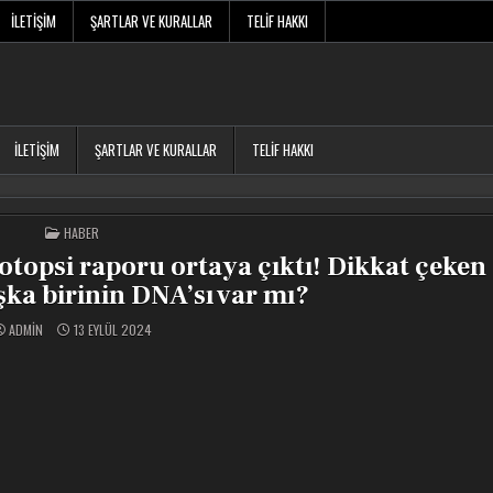
İLETIŞIM
ŞARTLAR VE KURALLAR
TELIF HAKKI
İLETIŞIM
ŞARTLAR VE KURALLAR
TELIF HAKKI
POSTED
HABER
IN
topsi raporu ortaya çıktı! Dikkat çeken 
ka birinin DNA’sı var mı?
ADMIN
13 EYLÜL 2024