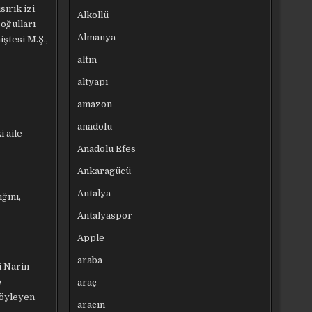
sırık izi
Alkollü
 oğulları
Almanya
iştesi M.Ş.,
altın
altyapı
amazon
anadolu
i aile
Anadolu Efes
Ankaragücü
Antalya
ğını,
Antalyaspor
Apple
araba
i Narin
e
araç
söyleyen
aracın