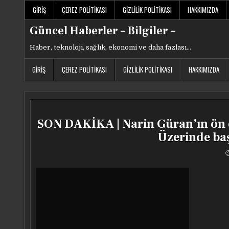
Skip
GIRIŞ
ÇEREZ POLITIKASI
GIZLILIK POLITIKASI
HAKKIMIZDA
to
content
Güncel Haberler – Bilgiler –
Haber, teknoloji, sağlık, ekonomi ve daha fazlası…
GIRIŞ
ÇEREZ POLITIKASI
GIZLILIK POLITIKASI
HAKKIMIZDA
SON DAKİKA | Narin Güran’ın ön o
Üzerinde baş