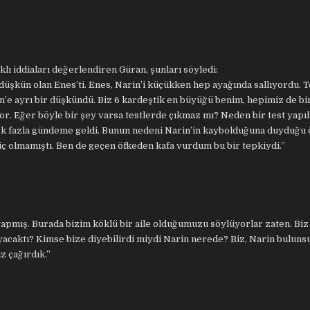
rklı iddiaları değerlendiren Güran, şunları söyledi:
n düşkün olan Enes’ti. Enes, Narin’i küçükken hep ayağında sallıyordu. T
n’e ayrı bir düşkündü. Biz 6 kardeştik en büyüğü benim, hepimiz de bi
yor. Eğer böyle bir şey varsa testlerde çıkmaz mı? Neden bir test yapı
e çok fazla gündeme geldi. Bunun nedeni Narin’in kaybolduğuna duyduğu 
hiç olmamıştı. Ben de geçen öfkeden kafa vurdum bu bir tepkiydi.”
 yapmış. Burada bizim köklü bir aile olduğumuzu söylüyorlar zaten. Biz
yacaktı? Kimse bize diyebilirdi miydi Narin nerede? Biz, Narin buluns
z çağırdık.”