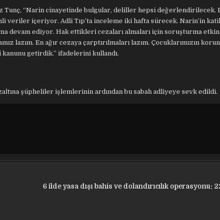
 Tunç, “Narin cinayetinde bulgular, deliller hepsi değerlendirilecek. 
i veriler içeriyor. Adli Tıp’ta inceleme iki hafta sürecek. Narin’in katil
 devam ediyor. Hak ettikleri cezaları almaları için soruşturma etkin
amız lazım. En ağır cezaya çarptırılmaları lazım. Çocuklarımızın koru
kanunu getirdik.” ifadelerini kullandı.
altına şüpheliler işlemlerinin ardından bu sabah adliyeye sevk edildi.
6 ilde yasa dışı bahis ve dolandırıcılık operasyonu: 22