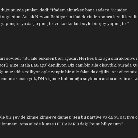
orduğumuzda şunları dedi: “İfadem alınırken bana sadece, ‘Kimden
 söyledim. Ancak Nevzat Bahtiyar’ın ifadelerinden sonra kendi kendi
 yapmıştır ya da çarpmıştır ve korkudan böyle bir şey yapmıştır.”
rı söyledi: “Bu aile eskiden beri ağadır. Herkes bizi ağa olarak biliyor
ötü. Bize ‘Mala Bag/ağa’ deniliyor. Biz cani bir aile olsaydık, burada g
ğumuz iddia ediliyor öyle zengin bir aile falan da değiliz. Arazilerimiz
camın arabası yok, DNA içinde bulunduğu söylenen araba ailenin araziy
öyle bir şey de kimse kimseye demez ‘Sen bu partiye ya da bu partiye o
ilgilenmem. Ama ailede kimse HÜDAPAR’lı değil bunu biliyorum.”