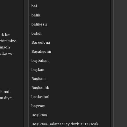
bal
balık
balıkesir
balon
ek kız
rbirimize
Barcelona
lmadı?
Başakşehir
öfke ve
başbakan
başkan
Başkanı
Başkanlık
 kendi
basketbol
un diye
bayram
Beşiktaş
Beşiktaş-Galatasaray derbisi 17 Ocak