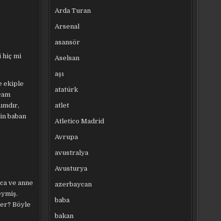
Arda Turan
Arsenal
asansör
 hiç mi
Aselsan
aşı
 ekiple
atatürk
mcam
atlet
nımdır,
nin baban
Atletico Madrid
Avrupa
avustralya
Avusturya
mca ve anne
azerbaycan
eymiş.
baba
der? Böyle
bakan