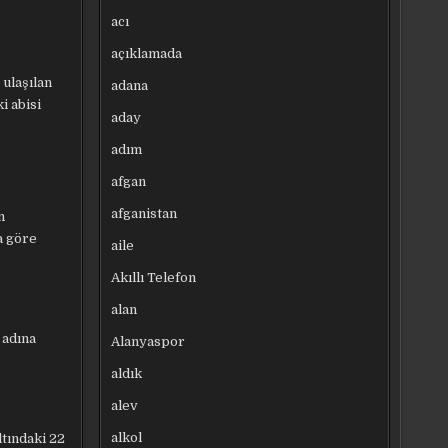
acı
açıklamada
ulaşılan
adana
i abisi
aday
adım
afgan
afganistan
n
a göre
aile
Akıllı Telefon
alan
 adına
Alanyaspor
aldık
alev
alkol
ltındaki 22