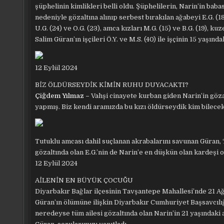
şüphelinin kimlikleri belli oldu. Şüphelilerin, Narin’in baba
nedeniyle gözaltına alınıp serbest bırakılan ağabeyi E.G. (18), a
U.G. (24) ve O.G. (23), amca kızları M.G. (15) ve B.G. (19), kuz
Salim Güran’ın işçileri Ö.Y. ve M.S. (40) ile işçinin 15 yaşınd
12 Eylül 2024
BİZ ÖLDÜRSEYDİK KİMİN RUHU DUYACAKTI?
Çiğdem Yılmaz –
Vahşi cinayete kurban giden Narin’in göza
yapmış. Biz kendi aramızda bu kızı öldürseydik kim bilecek
Tutuklu amcası dahil suçlanan akrabalarını savunan Güran, ‘
gözaltında olan E.G.’nin de Narin’e en düşkün olan kardeşi 
12 Eylül 2024
AİLENİN EN BÜYÜK ÇOCUĞU
Diyarbakır Bağlar ilçesinin Tavşantepe Mahallesi’nde 21 Ağ
Güran’ın ölümüne ilişkin Diyarbakır Cumhuriyet Başsavcılı
neredeyse tüm ailesi gözaltında olan Narin’in 21 yaşındak