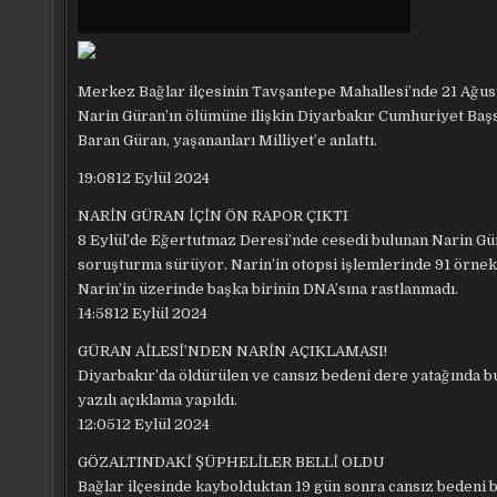
Merkez Bağlar ilçesinin Tavşantepe Mahallesi’nde 21 Ağus
Narin Güran’ın ölümüne ilişkin Diyarbakır Cumhuriyet Başs
Baran Güran, yaşananları Milliyet’e anlattı.
19:08
12 Eylül 2024
NARİN GÜRAN İÇİN ÖN RAPOR ÇIKTI
8 Eylül’de Eğertutmaz Deresi’nde cesedi bulunan Narin Gür
soruşturma sürüyor. Narin’in otopsi işlemlerinde 91 örnek
Narin’in üzerinde başka birinin DNA’sına rastlanmadı.
14:58
12 Eylül 2024
GÜRAN AİLESİ’NDEN NARİN AÇIKLAMASI!
Diyarbakır’da öldürülen ve cansız bedeni dere yatağında b
yazılı açıklama yapıldı.
12:05
12 Eylül 2024
GÖZALTINDAKİ ŞÜPHELİLER BELLİ OLDU
Bağlar ilçesinde kaybolduktan 19 gün sonra cansız bedeni b