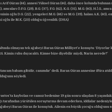
sı Arif Güran (44), annesi Yüksel Güran (44), daha önce kolunda bulunan ı
mcaları Ö.F.G. (29), B.G. (37), F.G. (42), K.G. (31), M.G. (40), H.İ.G., amca
eninin oğlu D.G. (22), yengeleri M.G. (46) ve M.G. (39), halası A.K. (40), en
aki oğlu ile M.K. (23) olduğu öğrenildi. (DHA)
ltında olmayan tek ağabeyi Baran Güran Milliyet’e konuştu: ‘Diyorlar k
ti. Kimin ruhu duyacaktı. Kimse bize diyebilir miydi, Narin nerede?’
Amcam babam gibidir, canımdır’ dedi. Baran Güran annesine iftira atıldı
olduğunu söyledi.
ustos’ta kaybolan ve cansız bedenine 19 gün sonra ulaşılan 8 yaşındak
ğı tarafından yürütülen soruşturma devam ederken, iddialar nedeniyl
i ağabeyi Baran Güran ile konuştuk. Ailenin en büyük çocuğu olduğunu 