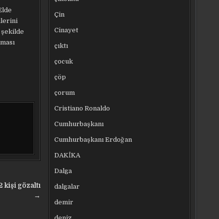
Elde
Çin
lerini
Cinayet
 şekilde
nması
çıktı
çocuk
çöp
çorum
Cristiano Ronaldo
Cumhurbaşkanı
Cumhurbaşkanı Erdoğan
DAKİKA
Dalga
 kişi gözaltı
dalgalar
→
demir
deniz