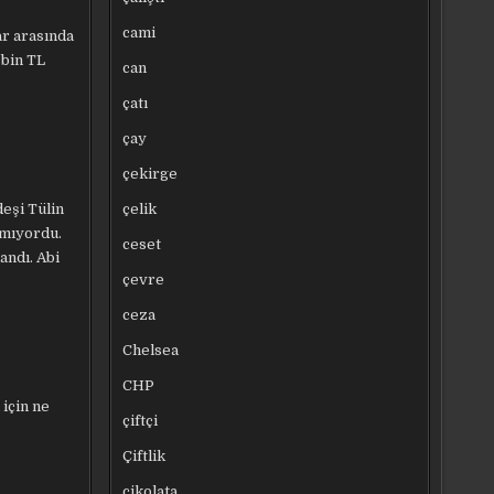
cami
ar arasında
 bin TL
can
çatı
çay
çekirge
çelik
eşi Tülin
amıyordu.
ceset
andı. Abi
çevre
ceza
Chelsea
CHP
 için ne
çiftçi
Çiftlik
çikolata