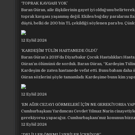
‘TOPRAK KAVGASI YOK’
Baran Güran, aile ilişkilerinin gayet iyi olduğunu belirter
toprak kavgası yaşanmış değil. Ekilen buğday paralarını S
düştü, belki de 200 bin TL çekildiği söylenen para bu. Çünk
12 Eylül 2024
‘KARDEŞİM TÜLİN HASTANEDE ÖLDÜ’
Baran Güran’a 2019’da Diyarbakır Çocuk Hastalıkları Hasta
Güran’ın ölümünü de sorduk. Baran Güran, “Kardeşim Tülin
Kardeşim de zaten hastanede vefat etti. Bunu babam daha ön
Güran sözlerini şöyle tamamladı: Kardeşime bunu kim yapmış
12 Eylül 2024
‘EN AĞIR CEZAYI GÖRMELERİ İÇİN NE GEREKİYORSA YAP
Cumhurbaşkanı Yardımcısı Cevdet Yılmaz Narin cinayetiyle il
gerekiyorsa yapacağız. Cumhurbaşkanı’mız konunun bizzat t
12 Eylül 2024
“DELİLLER ÖNEMLİ VERİLER İÇERİYOR”