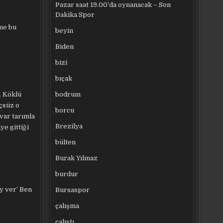
Pazar saat 19.00’da oynanacak – Son
Dakika Spor
me bu
beyin
Biden
bizi
bıçak
bodrum
. Köklü
üçsüz o
borcu
 var tarımla
Brezilya
e gittiği
bülten
Burak Yılmaz
burdur
y ver’ Ben
Bursaspor
çalışma
çalıştı