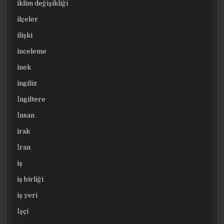
iklim değişikliği
ilçeler
ilişki
inceleme
inek
ingiliz
İngiltere
İnsan
irak
İran
iş
iş birliği
iş yeri
İşçi