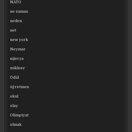
NATO
ne zaman
neden
net
new york
Neymar
nijerya
nükleer
Ödül
öğretmen
okul
olay
Olimpiyat
olmak