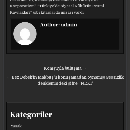
Korporatizm”, “Türkiye’de Siyasal Kültürün Resmî
Kaynakları” gibi kitaplarda imzası vardı.
Author:
admin
Yazı
Komşuyla buluşma →
gezinmesi
← Bez Bebek’in Makbuş’u konuşamadan oynamış! Sessizlik
denklemindeki şifre: ‘NEK1’
Kategoriler
Yasak