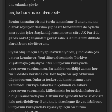
öne çıkanlar şöyle:
SEÇİM İLK TURDA BİTER Mİ?
Benim kanaatim birinci turda tamamlanır. Bunu temenni
olarak söylüyor değilim şüphesiz temennimiz de öyledir
ama seçim işleri başkanlığı yaptım uzun süre AK Parti’de
gerek anket çalışmaları gerek saha izlenimlerimi dikkate
alarak bunu söylüyorum..
Siyasi oluşum için alt yapı hazırlanıyordu, şimdi daha çok
ortaya konuluyor. Yeni dünya düzeninde Türkiye
kuşatılmaya çalışılıyor. TSK Suriye’nin kuzeyinde
operasyon yapılmaması. Bu taahhüt verildiği zaman her
türlü destek verilecektir. Ben böyle bir şey olduğunu
düşünüyorum. Onlarca teskeredeki metin ama onay
verilmedi. Türkiye askerlerini çekmeli ve askeri
operasyon yapmamalı. Milletimizin bu tablodan haberdar
olduğu kanaatindeyim. ABD’nin kucağındaki terörist etkisiz
hale getirilebiliyor. Bu teknolojik gelişme ile yapılabiliyor.
Suriye’nin kuzeyindeki siyasi yapı için bir tutum