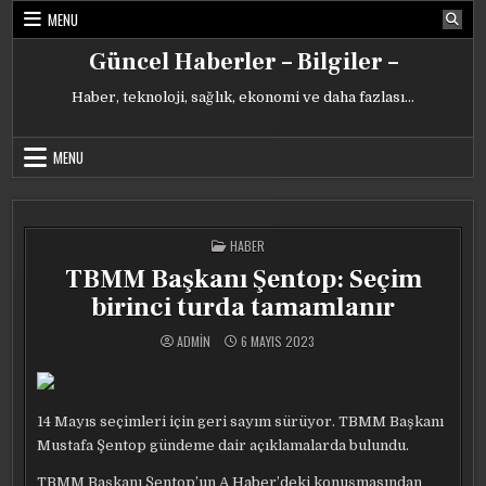
Skip
MENU
to
content
Güncel Haberler – Bilgiler –
Haber, teknoloji, sağlık, ekonomi ve daha fazlası…
MENU
POSTED
HABER
IN
TBMM Başkanı Şentop: Seçim
birinci turda tamamlanır
ADMIN
6 MAYIS 2023
14 Mayıs seçimleri için geri sayım sürüyor. TBMM Başkanı
Mustafa Şentop gündeme dair açıklamalarda bulundu.
TBMM Başkanı Şentop’un A Haber’deki konuşmasından