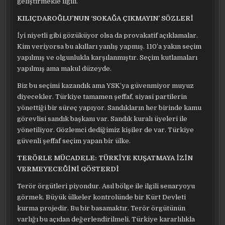
geliştirmekle ilgili.
KILIÇDAROĞLU’NUN ‘SOKAĞA ÇIKMAYIN’ SÖZLERİ
İyi niyetli gibi gözüküyor olsa da provakatif açıklamalar.
Kim veriyorsa bu akılları yanlış yapmış. 110’a yakın seçim
yapılmış ve olgunlukla karşılanmıştır. Seçim kutlamaları
yapılmış ama makul düzeyde.
Biz bu seçimi kazandık ama YSK’ya güvenmiyor muyuz
diyecekler. Türkiye tamamen şeffaf, siyasi partilerin
yönettiği bir süreç yapıyor. Sandıkların her birinde kamu
görevlisi sandık başkanı var. Sandık kuralı üyeleri ile
yönetiliyor. Gözlemci dediğimiz kişiler de var. Türkiye
güvenli şeffaf seçim yapan bir ülke.
TERÖRLE MÜCADELE: TÜRKİYE KUŞATMAYA İZİN
VERMEYECEĞİNİ GÖSTERDİ
Terör örgütleri piyondur. Asıl bölge ile ilgili senaryoyu
görmek. Büyük ülkeler kontrolünde bir Kürt Devleti
kurma projedir. Bu bir basamaktır. Terör örgütünün
varlığı bu açıdan değerlendirilmeli. Türkiye kararlılıkla