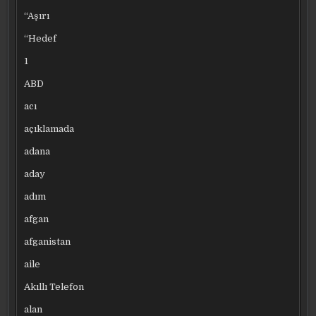
“Aşırı
“Hedef
1
ABD
acı
açıklamada
adana
aday
adım
afgan
afganistan
aile
Akıllı Telefon
alan