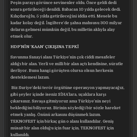
Peşin parayı görünce sevinenler oldu. Önce geldi dedi
sonra getirileceği denildi. Babacan 10 yılda gelecek dedi.
Kılıçdaroğlu, 5 yılda getirileceğini iddia etti. Mesele bu
kadar kolay değil. İngiltere’de şahsa mahsusu 300 milyar
doların gelmesi mümkün değil, bu milletin aklıyla alay
etmek olur.
HDP’NİN ‘KAAN’ ÇIKIŞINA TEPKİ
Savunma Sanayi alanı Türkiye’nin çok ciddi mesafeler
aldığı bir alan. Yerli ve milli bir alan açtı kendisine, süratle
ilerliyor. Bunu hangi görüşten olursa olsun herkesin
desteklemesi lazım.
Biz Suriye’deki terör örgütüne operasyon yapmayacağız,
gibi şeyler içinde iseniz SİHA’lara, uçaklara karşı
çıkarsınız. Savaşa gitmiyoruz ama Türkiye’nin neyi
beklediğini biliyoruz. Birinin söylediği bir sözle hareket
etmek yanlış. Önünü arkasını düşünmek lazım.
TEKNOFEST için birkaç gün o alanı kullandılar. Geniş
müsait bir alan olduğu için fuar için, TEKNOFEST için
kullanıldı.