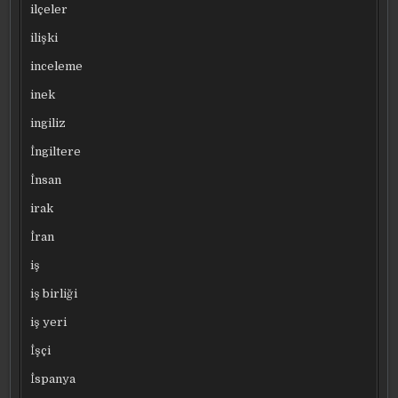
ilçeler
ilişki
inceleme
inek
ingiliz
İngiltere
İnsan
irak
İran
iş
iş birliği
iş yeri
İşçi
İspanya