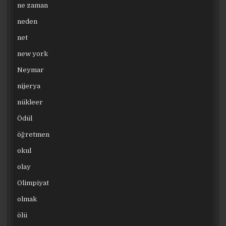
ne zaman
neden
net
new york
Neymar
nijerya
nükleer
Ödül
öğretmen
okul
olay
Olimpiyat
olmak
ölü