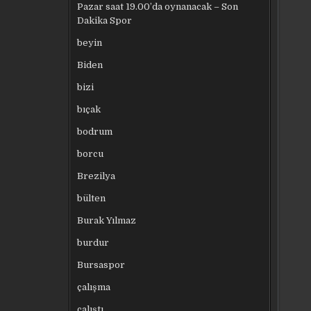
Pazar saat 19.00’da oynanacak – Son
Dakika Spor
beyin
Biden
bizi
bıçak
bodrum
borcu
Brezilya
bülten
Burak Yılmaz
burdur
Bursaspor
çalışma
çalıştı