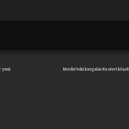
r yeni
Meclis’teki kavgalarda sivri köşe