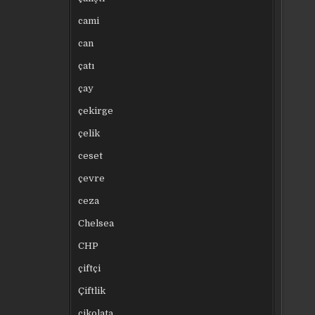
cami
can
çatı
çay
çekirge
çelik
ceset
çevre
ceza
Chelsea
CHP
çiftçi
Çiftlik
çikolata