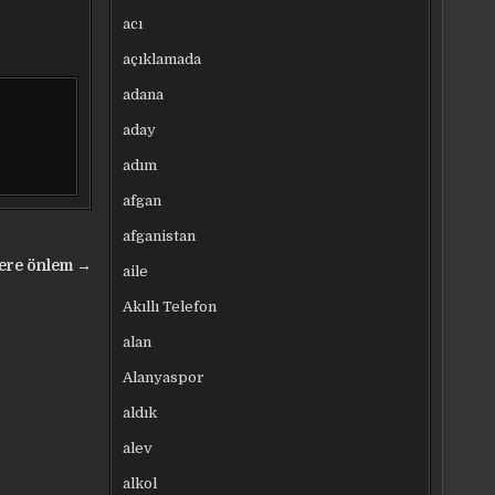
acı
açıklamada
adana
aday
adım
afgan
afganistan
lere önlem →
aile
Akıllı Telefon
alan
Alanyaspor
aldık
alev
alkol