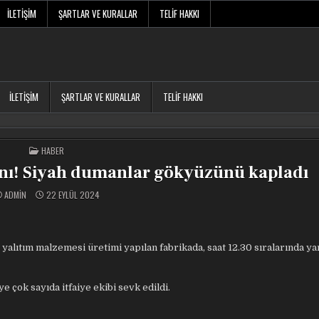
İLETIŞIM
ŞARTLAR VE KURALLAR
TELIF HAKKI
İLETIŞIM
ŞARTLAR VE KURALLAR
TELIF HAKKI
POSTED
HABER
IN
ını! Siyah dumanlar gökyüzünü kapladı
ADMIN
22 EYLÜL 2024
 yalıtım malzemesi üretimi yapılan fabrikada, saat 12.30 sıralarında yan
çok sayıda itfaiye ekibi sevk edildi.