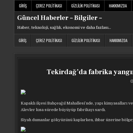
Skip
GIRIŞ
ÇEREZ POLITIKASI
GIZLILIK POLITIKASI
HAKKIMIZDA
to
content
Güncel Haberler – Bilgiler –
Haber, teknoloji, sağlık, ekonomi ve daha fazlası…
GIRIŞ
ÇEREZ POLITIKASI
GIZLILIK POLITIKASI
HAKKIMIZDA
Tekirdağ’da fabrika yang
Kapaklı ilçesi Bahçeağıl Mahallesi’nde, yapı kimyasalları ve
Alevler kısa sürede büyüyüp fabrikayı sardı.
Siyah dumanlar gökyüzünü kaplarken, ihbar üzerine bölgeye 