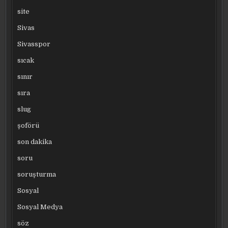
site
Sivas
Sivasspor
sıcak
sınır
sıra
slug
şoförü
son dakika
soru
soruşturma
Sosyal
Sosyal Medya
söz