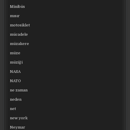
Minibüs
mısır
motosiklet
mücadele
müzakere
müze
müziği
NASA
NATO
ne zaman
neden
net
new york
Neymar