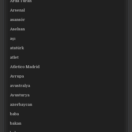
Arda Turan
Arsenal
asansör
Aselsan
aşı
atatürk
atlet
Atletico Madrid
Avrupa
avustralya
Avusturya
azerbaycan
baba
bakan