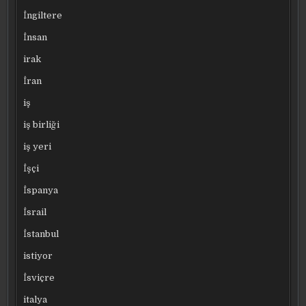
İngiltere
İnsan
irak
İran
iş
iş birliği
iş yeri
İşçi
İspanya
İsrail
İstanbul
istiyor
İsviçre
italya