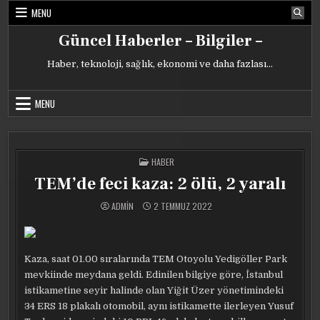
Skip
MENU
to
content
Güncel Haberler – Bilgiler –
Haber, teknoloji, sağlık, ekonomi ve daha fazlası…
MENU
POSTED
HABER
IN
TEM’de feci kaza: 2 ölü, 2 yaralı
ADMIN
2 TEMMUZ 2022
Kaza, saat 01.00 sıralarında TEM Otoyolu Yedigöller Park
mevkiinde meydana geldi. Edinilen bilgiye göre, İstanbul
istikametine seyir halinde olan Yiğit Üzer yönetimindeki
34 ERS 18 plakalı otomobil, aynı istikamette ilerleyen Yusuf