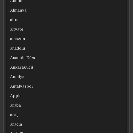
Alkollü
Almanya
altın
altyapı
amazon
anadolu
Anadolu Efes
Ankaragücü
Antalya
Antalyaspor
Apple
araba
araç
aracın