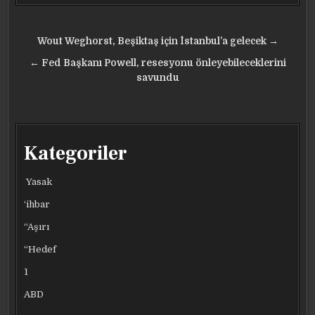
Yazı
Wout Weghorst, Beşiktaş için İstanbul’a gelecek →
gezinmesi
← Fed Başkanı Powell, resesyonu önleyebileceklerini
savundu
Kategoriler
Yasak
‘ihbar
“Aşırı
“Hedef
1
ABD