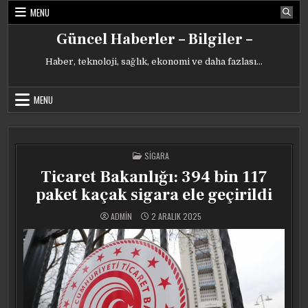
Skip
MENU
to
content
Güncel Haberler – Bilgiler –
Haber, teknoloji, sağlık, ekonomi ve daha fazlası…
MENU
POSTED
SIGARA
IN
Ticaret Bakanlığı: 394 bin 117
paket kaçak sigara ele geçirildi
ADMIN
2 ARALIK 2025