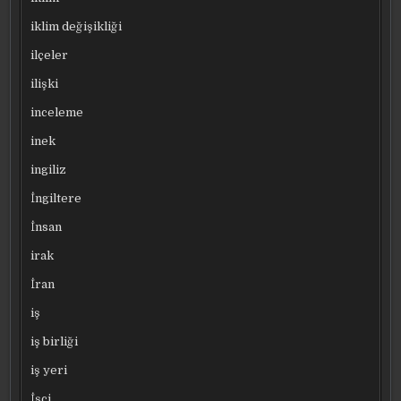
iklim değişikliği
ilçeler
ilişki
inceleme
inek
ingiliz
İngiltere
İnsan
irak
İran
iş
iş birliği
iş yeri
İşçi