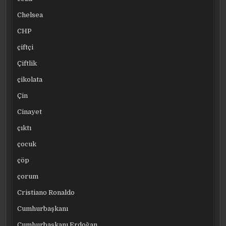
Chelsea
CHP
çiftçi
Çiftlik
çikolata
Çin
Cinayet
çıktı
çocuk
çöp
çorum
Cristiano Ronaldo
Cumhurbaşkanı
Cumhurbaşkanı Erdoğan