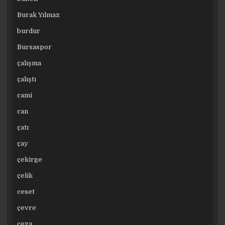
Burak Yılmaz
burdur
Bursaspor
çalışma
çalıştı
cami
can
çatı
çay
çekirge
çelik
ceset
çevre
ceza