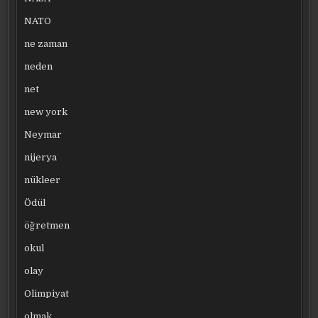
NATO
ne zaman
neden
net
new york
Neymar
nijerya
nükleer
Ödül
öğretmen
okul
olay
Olimpiyat
olmak