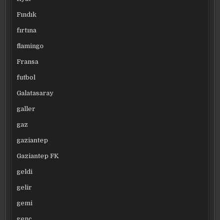
Fındık
fırtına
flamingo
Fransa
futbol
Galatasaray
galler
gaz
gaziantep
Gaziantep FK
geldi
gelir
gemi
genç