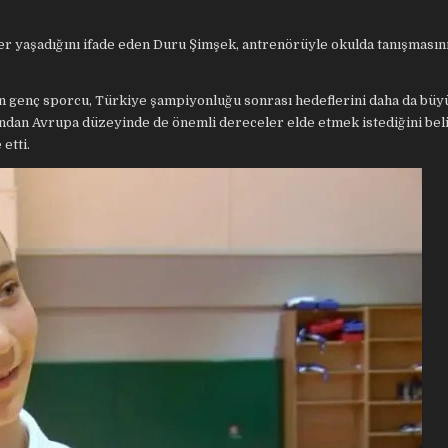
er yaşadığını ifade eden Duru Şimşek, antrenörüyle okulda tanışmasın
n genç sporcu, Türkiye şampiyonluğu sonrası hedeflerini daha da bü
ından Avrupa düzeyinde de önemli dereceler elde etmek istediğini bel
etti.