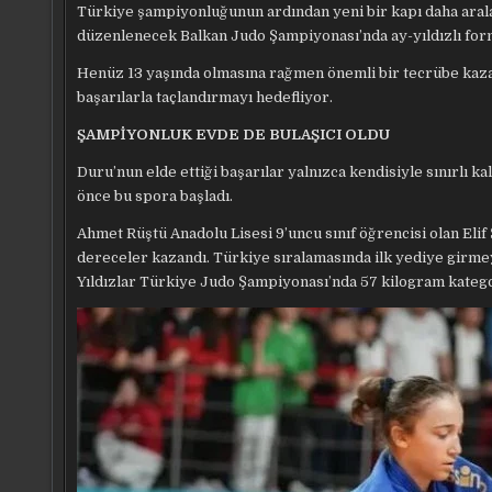
Türkiye şampiyonluğunun ardından yeni bir kapı daha ara
düzenlenecek Balkan Judo Şampiyonası’nda ay-yıldızlı for
Henüz 13 yaşında olmasına rağmen önemli bir tecrübe kazan
başarılarla taçlandırmayı hedefliyor.
ŞAMPİYONLUK EVDE DE BULAŞICI OLDU
Duru’nun elde ettiği başarılar yalnızca kendisiyle sınırlı ka
önce bu spora başladı.
Ahmet Rüştü Anadolu Lisesi 9’uncu sınıf öğrencisi olan Eli
dereceler kazandı. Türkiye sıralamasında ilk yediye girm
Yıldızlar Türkiye Judo Şampiyonası’nda 57 kilogram kateg