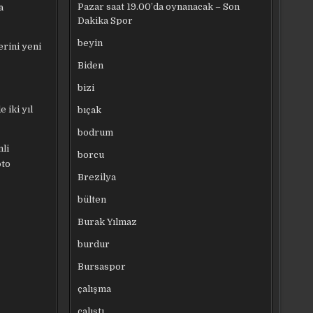
Pazar saat 19.00’da oynanacak – Son
a
Dakika Spor
beyin
rini yeni
Biden
bizi
 iki yıl
bıçak
bodrum
li
borcu
oto
Brezilya
bülten
Burak Yılmaz
burdur
Bursaspor
çalışma
çalıştı