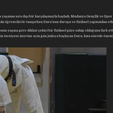
 yaşanan sıra dışı bir karşılaşmayla başladı. Mudanya Gençlik ve Spor 
a öğrencilerle tanışırken Duru’nun duruşu ve fiziksel yapısından etki
onun yaşına göre dikkat çekici bir fiziksel güce sahip olduğunu fark ett
nün tavsiyesi üzerine aynı gün judoya başlayan Duru, kısa sürede öneml