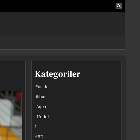
Kategoriler
Yasak
‘ihbar
“Aşırı
“Hedef
1
ABD