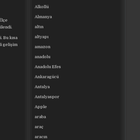
Alkollü
Almanya
İlçe
altın
lendi.
altyapı
i. Bu kısa
i gelişim
amazon
anadolu
Anadolu Efes
Ankaragücü
Antalya
Antalyaspor
Apple
araba
araç
aracın