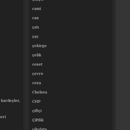
cami
can
çatı
çay
çekirge
çelik
ceset
çevre
ceza
Chelsea
 kardeşler,
CHP
çiftçi
leri
Çiftlik
çikolata