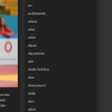
acı
açıklamada
adana
aday
adım
afgan
afganistan
aile
Akıllı Telefon
alan
Alanyaspor
aldık
sa’nın
imle
alev
elde
alkol