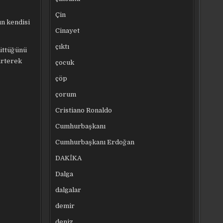
Çin
ın kendisi
Cinayet
çıktı
yüttüğünü
irterek
çocuk
çöp
çorum
Cristiano Ronaldo
Cumhurbaşkanı
Cumhurbaşkanı Erdoğan
DAKİKA
Dalga
dalgalar
demir
deniz