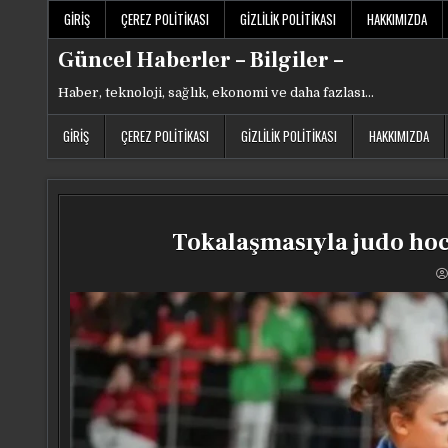
Skip
GIRIŞ
ÇEREZ POLITIKASI
GIZLILIK POLITIKASI
HAKKIMIZDA
to
content
Güncel Haberler – Bilgiler –
Haber, teknoloji, sağlık, ekonomi ve daha fazlası…
GIRIŞ
ÇEREZ POLITIKASI
GIZLILIK POLITIKASI
HAKKIMIZDA
Tokalaşmasıyla judo hoc