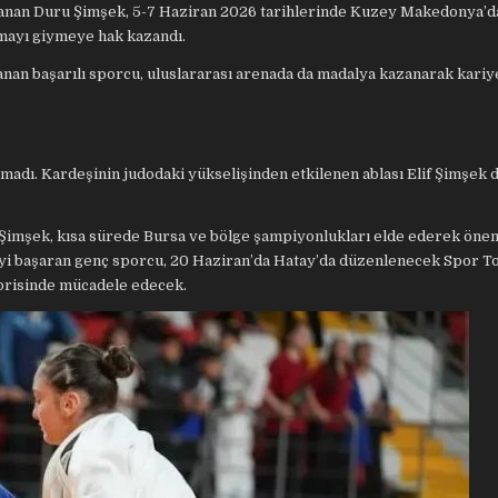
lanan Duru Şimşek, 5-7 Haziran 2026 tarihlerinde Kuzey Makedonya’d
mayı giymeye hak kazandı.
an başarılı sporcu, uluslararası arenada da madalya kazanarak kariye
lmadı. Kardeşinin judodaki yükselişinden etkilenen ablası Elif Şimşek de
f Şimşek, kısa sürede Bursa ve bölge şampiyonlukları elde ederek önem
eyi başaran genç sporcu, 20 Haziran’da Hatay’da düzenlenecek Spor T
orisinde mücadele edecek.