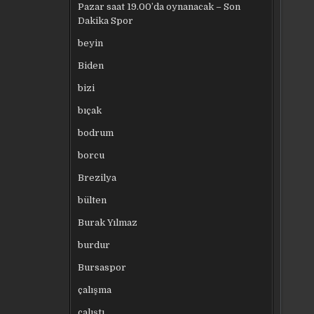
Pazar saat 19.00’da oynanacak – Son
Dakika Spor
beyin
Biden
bizi
bıçak
bodrum
borcu
Brezilya
bülten
Burak Yılmaz
burdur
Bursaspor
çalışma
çalıştı