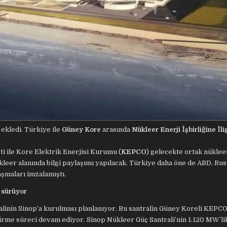
 ekledi. Türkiye ile
Güney Kore
arasında
Nükleer Enerji İşbirliğine İli
 ile Kore Elektrik Enerjisi Kurumu (
KEPCO
) gelecekte ortak nüklee
nükleer alanında bilgi paylaşımı yapılacak. Türkiye daha öne de ABD, Rus
aşmaları imzalamıştı.
r sürüyor
alinin Sinop’a kurulması planlanıyor. Bu santralin Güney Koreli KEPCO
irme süreci devam ediyor. Sinop Nükleer Güç Santrali’nin 1.120 MW’li