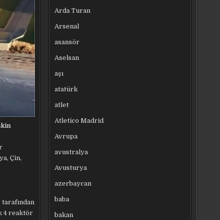
Arda Turan
Arsenal
asansör
Aselsan
aşı
atatürk
atlet
Atletico Madrid
şkin
Avrupa
r
avustralya
ya, Çin,
Avusturya
azerbaycan
baba
 tarafından
k 4 reaktör
bakan