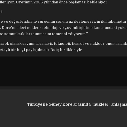
leniyor. Üretimin 2035 yılından önce başlaması bekleniyor.
i:
e ve değerlendirme sürecinin sorunsuz ilerlemesi için iki hükümetin 
. Kore’nin ileri nükleer teknoloji ve güvenli işletme konusundaki yük
ine somut katkıları sunmasını temenni ediyorum.”
a ek olarak savunma sanayii, teknoloji, ticaret ve nükleer enerji alanla
taylı bir bilgi paylaşılmadı. Bu iş birlikleriyle
Türkiye ile Güney Kore arasında “nükleer” anlaşma