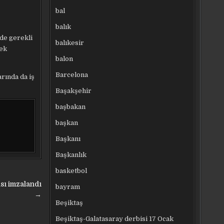
bal
balık
de gerekli
balıkesir
sek
balon
Barcelona
rında da iş
Başakşehir
başbakan
başkan
Başkanı
Başkanlık
basketbol
sı imzalandı
bayram
→
Beşiktaş
Beşiktaş-Galatasaray derbisi 17 Ocak