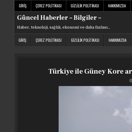
Skip
GIRIŞ
ÇEREZ POLITIKASI
GIZLILIK POLITIKASI
HAKKIMIZDA
to
content
Güncel Haberler – Bilgiler –
Haber, teknoloji, sağlık, ekonomi ve daha fazlası…
GIRIŞ
ÇEREZ POLITIKASI
GIZLILIK POLITIKASI
HAKKIMIZDA
Türkiye ile Güney Kore a