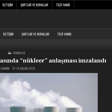
İLETIŞIM
ŞARTLAR VE KURALLAR
TELIF HAKKI
İLETIŞIM
ŞARTLAR VE KURALLAR
TELIF HAKKI
POSTED
TEKNOLOJI
IN
rasında “nükleer” anlaşması imzalandı
ADMIN
25 KASIM 2025