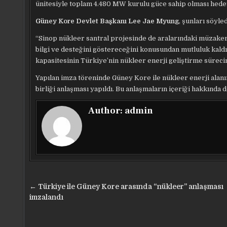
ünitesiyle toplam 4.480 MW kurulu güce sahip olması hedef
Güney Kore Devlet Başkanı Lee Jae Myung
, şunları söyled
“Sinop nükleer santral projesinde de aralarındaki müzaker
bilgi ve desteğini göstereceğini konusundan mutluluk kaldı
kapasitesinin Türkiye’nin nükleer enerji geliştirme sürec
Yapılan imza töreninde Güney Kore ile nükleer enerji alanın
birliği anlaşması yapıldı. Bu anlaşmaların içeriği hakkında de
Author:
admin
Yazı
← Türkiye ile Güney Kore arasında “nükleer” anlaşması
gezinmesi
imzalandı