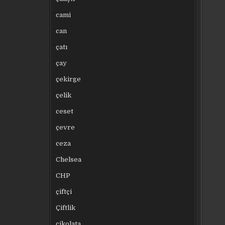
cami
can
çatı
çay
çekirge
çelik
ceset
çevre
ceza
Chelsea
CHP
çiftçi
Çiftlik
çikolata