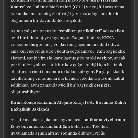
20 Kasım’da yayımlanan çalışmaya göre,
ABD Hastalık
Kontrol ve Önleme Merkezleri (CDC)
ve çeşitli araştırma
kurumlarının ortak geliştirdiği yeni aşı adayı, farelerde
olağanüstü bir dayanıklılık sergiledi.
Aşının çalışma prensibi, “
replikon partikülleri
” adı verilen
özel bir teknolojiye dayanıyor. Bu partiküller, KKKA
virüsünü dış görünüş ve davranış açısından taklit ediyor
ama gerçek virüs gibi vücutta çoğalamıyor. Yani bağışıklık
sistemi, sanki virüsle karşılaşmış gibi tepki veriyor; ancak
partiküller yalnızca tek bir kez çoğalabildiği için hastalık
oluşturma riski tamamen ortadan kalkıyor. Bu yapı, klasik
zayıflatılmış virüs aşılarına kıyasla çok daha güvenli kabul
edilirken, aynı zamanda güçlü bir bağışıklık tepkisi
oluşturabiliyor.
Kırım-Kongo Kanamalı Ateşine Karşı 18 Ay Boyunca Kalıcı
Bağışıklık Sağlandı
Araştırmacılar, aşılanan hayvanlarda
antikor seviyelerinin
18 ay boyunca
korunabildiğini
belirtiyor. Tek doz
uygulamada aşının altı ay sonunda ölümcül virüs