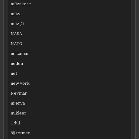
müzakere
müze
müziği
NASA
NATO
ne zaman
neden
net
new york
Neymar
nijerya
nükleer
Ödül
öğretmen