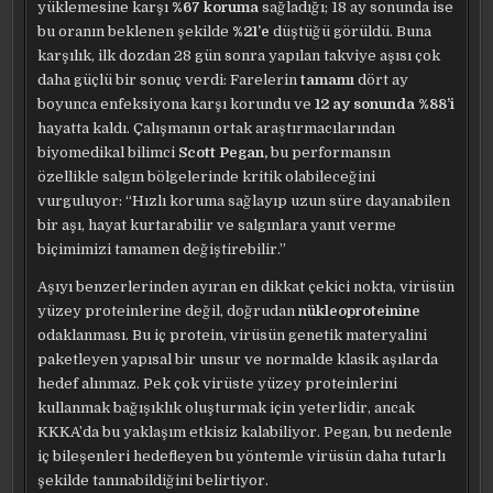
yüklemesine karşı
%67 koruma
sağladığı; 18 ay sonunda ise
bu oranın beklenen şekilde
%21’e
düştüğü görüldü. Buna
karşılık, ilk dozdan 28 gün sonra yapılan takviye aşısı çok
daha güçlü bir sonuç verdi: Farelerin
tamamı
dört ay
boyunca enfeksiyona karşı korundu ve
12 ay sonunda %88’i
hayatta kaldı. Çalışmanın ortak araştırmacılarından
biyomedikal bilimci
Scott Pegan,
bu performansın
özellikle salgın bölgelerinde kritik olabileceğini
vurguluyor: “Hızlı koruma sağlayıp uzun süre dayanabilen
bir aşı, hayat kurtarabilir ve salgınlara yanıt verme
biçimimizi tamamen değiştirebilir.”
Aşıyı benzerlerinden ayıran en dikkat çekici nokta, virüsün
yüzey proteinlerine değil, doğrudan
nükleoproteinine
odaklanması. Bu iç protein, virüsün genetik materyalini
paketleyen yapısal bir unsur ve normalde klasik aşılarda
hedef alınmaz. Pek çok virüste yüzey proteinlerini
kullanmak bağışıklık oluşturmak için yeterlidir, ancak
KKKA’da bu yaklaşım etkisiz kalabiliyor. Pegan, bu nedenle
iç bileşenleri hedefleyen bu yöntemle virüsün daha tutarlı
şekilde tanınabildiğini belirtiyor.