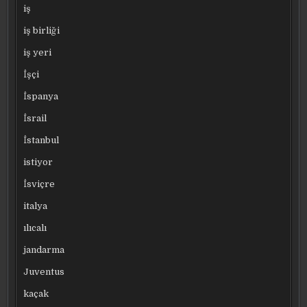
iş
iş birliği
iş yeri
İşçi
İspanya
İsrail
İstanbul
istiyor
İsviçre
italya
ılıcalı
jandarma
Juventus
kaçak