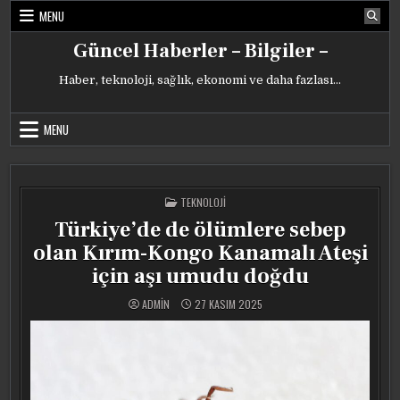
Skip
MENU
to
content
Güncel Haberler – Bilgiler –
Haber, teknoloji, sağlık, ekonomi ve daha fazlası…
MENU
POSTED
TEKNOLOJI
IN
Türkiye’de de ölümlere sebep
olan Kırım-Kongo Kanamalı Ateşi
için aşı umudu doğdu
ADMIN
27 KASIM 2025