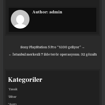
Author:
admin
Yazı
Sony PlayStation 5 Pro “%100 geliyor” →
gezinmesi
← İstanbul merkezli 7 ilde terör operasyonu: 32 gözaltı
Kategoriler
Yasak
‘ihbar
“Aşırı