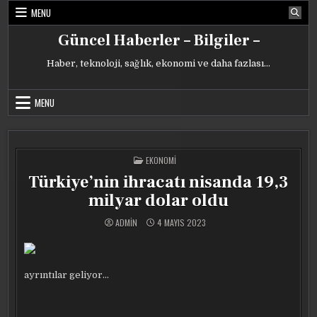
Skip
MENU
to
content
Güncel Haberler – Bilgiler –
Haber, teknoloji, sağlık, ekonomi ve daha fazlası…
MENU
POSTED
EKONOMI
IN
Türkiye’nin ihracatı nisanda 19,3
milyar dolar oldu
ADMIN
4 MAYIS 2023
ayrıntılar geliyor…