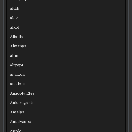
aldık
alev
alkol
Alkollü
Almanya
altın
altyapı
amazon
anadolu
Anadolu Efes
Ankaragücü
Antalya
Antalyaspor
Apple