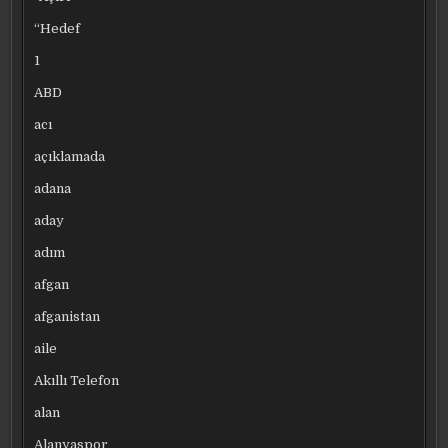
“Hedef
1
ABD
acı
açıklamada
adana
aday
adım
afgan
afganistan
aile
Akıllı Telefon
alan
Alanyaspor