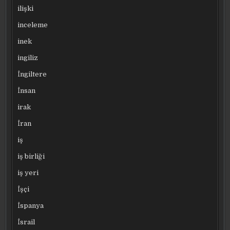
ilişki
inceleme
inek
ingiliz
İngiltere
İnsan
irak
İran
iş
iş birliği
iş yeri
İşçi
İspanya
İsrail