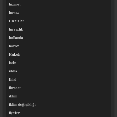
hizmet
hırsız
Hırsızlar
hırsızlık
hollanda
horoz
Hukuk
iade
iddia
Ihlal
ihracat
iklim
iklim değişikliği
ilçeler