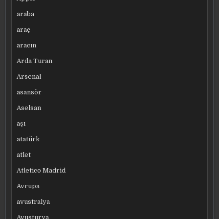
araba
araç
aracın
Arda Turan
Arsenal
asansör
Aselsan
aşı
atatürk
atlet
Atletico Madrid
Avrupa
avustralya
Avusturya