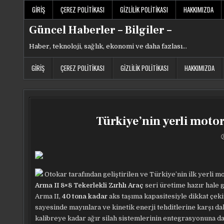
Skip
GIRIŞ
ÇEREZ POLITIKASI
GIZLILIK POLITIKASI
HAKKIMIZDA
to
content
Güncel Haberler – Bilgiler –
Haber, teknoloji, sağlık, ekonomi ve daha fazlası…
GIRIŞ
ÇEREZ POLITIKASI
GIZLILIK POLITIKASI
HAKKIMIZDA
Türkiye’nin yerli motor
Otokar tarafından geliştirilen ve Türkiye’nin ilk yerli 
Arma II 8×8 Tekerlekli Zırhlı Araç
seri üretime hazır hale g
Arma II,
40 tona kadar
aks taşıma kapasitesiyle dikkat çeki
sayesinde mayınlara ve kinetik enerji tehditlerine karşı da
kalibreye kadar ağır silah sistemlerinin entegrasyonuna da 