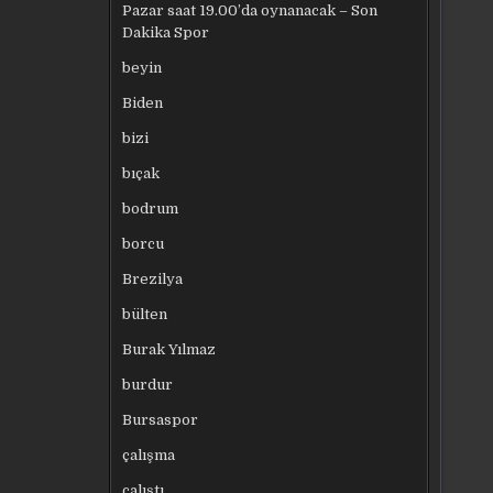
Pazar saat 19.00’da oynanacak – Son
Dakika Spor
beyin
Biden
bizi
bıçak
bodrum
borcu
Brezilya
bülten
Burak Yılmaz
burdur
Bursaspor
çalışma
çalıştı