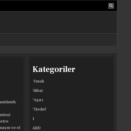
Kategoriler
Yasak
‘ihbar
“Aşırı
amamlandı.
“Hedef
sitesi
1
metre
mayın ve el
ABD