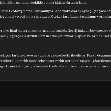
le birlikte optimum şekilde sunma iddiasıyla tasarlandı.
litre Ecotorq motoru kullanılıyor. Alternatif olarak aynı güçte yabanc
eşenleri ve soğutma sistemleri Otokar tarafından tasarlanıp yerli ola
erli ve ithal motorun entegrasyonu yapıldı. Geçtiğimiz yıl boyunca güve
aşarıyla gerçekleştirildi. Seri üretim yatırımları yapıldı ve Arma II ser
ek çok farklı göreve uygun olarak özelleştirilebiliyor. Farklı donanıml
rt tekerlekli zırhlı muharebe aracı, zırhlı personel taşıyıcı, gözetlem
 değiştirme kabiliyetiyle komuta kontrol aracı, bakım onarım aracı ve a