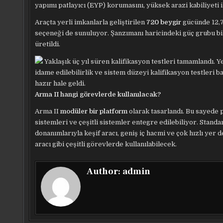
yapımı patlayıcı (EYP) korumasını, yüksek arazi kabiliyeti i
Araçta yerli imkanlarla geliştirilen
720 beygir
gücünde 12,7 
seçeneği de sunuluyor. Şanzımanı haricindeki güç grubu bil
üretildi.
Yaklaşık üç yıl süren kalifikasyon testleri tamamlandı. Y
idame edilebilirlik ve sistem düzeyi kalifikasyon testleri b
hazır hale geldi.
Arma II hangi görevlerde kullanılacak?
Arma II
modüler bir platform
olarak tasarlandı. Bu sayede p
sistemleri ve çeşitli sistemler entegre edilebiliyor. Standa
donanımlarıyla keşif aracı, geniş iç hacmi ve çok hızlı yer
aracı gibi çeşitli görevlerde kullanılabilecek.
Author:
admin