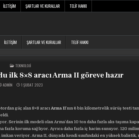
İLETIŞIM
ŞARTLAR VE KURALLAR
TELIF HAKKI
İLETIŞIM
ŞARTLAR VE KURALLAR
TELIF HAKKI
POSTED
TEKNOLOJI
IN
lu ilk 8×8 aracı Arma II göreve hazır
ADMIN
1 ŞUBAT 2023
motordan güç alan 8×8 aracı
Arma II
’nın 6 bin kilometrelik sürüş testi t
eldi.
yor. Serinin ilk modeli olan Arma’dan 10 ton daha fazla aks taşıma kapa
ha fazla koruma sağlıyor. Ayrıca daha fazla iç hacim sunuyor. 120 mili
imkan veriyor. Arma II, dünyada kendi sınıfındaki en yüksek balistik, 