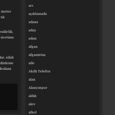
acı
ı motor
açıklamada
rak
adana
aday
nilirlik,
i üretime
adım
afgan
afganistan
ar, silah
aile
e/dinleme
mbulans
Akıllı Telefon
alan
Alanyaspor
aldık
alev
alkol