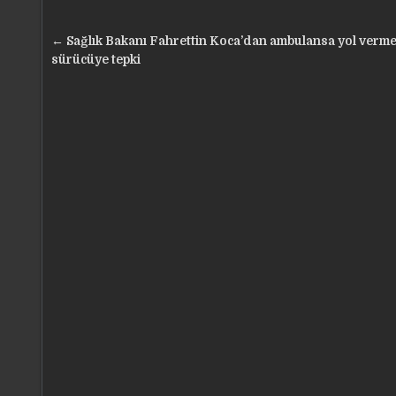
Yazı
← Sağlık Bakanı Fahrettin Koca’dan ambulansa yol verm
gezinmesi
sürücüye tepki