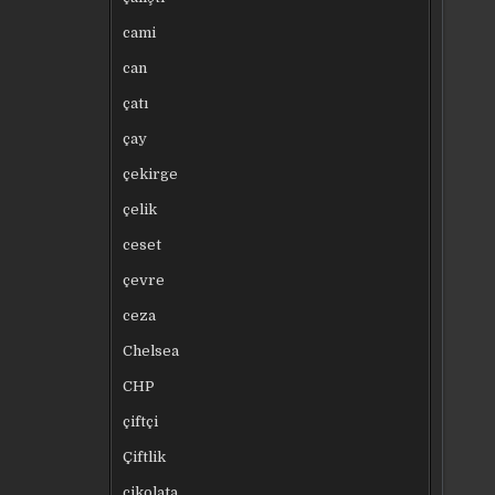
cami
can
çatı
çay
çekirge
çelik
ceset
çevre
ceza
Chelsea
CHP
çiftçi
Çiftlik
çikolata