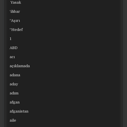
Yasak
‘ihbar
“Aşırı
“Hedef
1
ABD
acı
açıklamada
adana
aday
adım
afgan
afganistan
aile