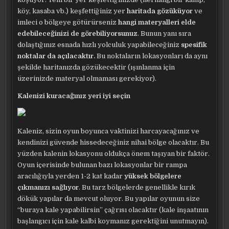
köy, kasaba vb.) keşfettiğiniz yer
haritada gözüküyor
ve
imleci o bölgeye götürürseniz
hangi materyalleri elde
edebileceğinizi de görebiliyorsunuz
. Bunun yanı sıra
dolaştığınız esnada hızlı yolculuk yapabileceğiniz
spesifik
noktalar da açılacaktır.
Bu noktaların lokasyonları da aynı
şekilde haritanızda gözükecektir (ışınlanma için
üzerinizde materyal olmaması gerekiyor).
Kalenizi kuracağınız yeri iyi seçin
Kaleniz, sizin oyun boyunca vaktinizi harcayacağınız ve
kendinizi güvende hissedeceğiniz nihai bölge olacaktır. Bu
yüzden kalenin lokasyonu oldukça önem taşıyan bir faktör.
Oyun içerisinde bulunan bazı lokasyonlar bir rampa
aracılığıyla yerden 1-2 kat kadar
yüksek bölgelere
çıkmanızı sağlıyor
. Bu tarz bölgelerde genellikle kırık
dökük yapılar da mevcut oluyor. Bu yapılar oyunun size
“buraya kale yapabilirsin” çağrısı olacaktır (kale inşaatının
başlangıcı için kale kalbi koymanız gerektiğini unutmayın).