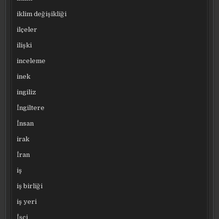
iklim değişikliği
ilçeler
ilişki
inceleme
inek
ingiliz
İngiltere
İnsan
irak
İran
iş
iş birliği
iş yeri
İşçi