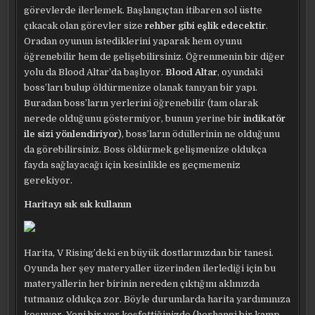
görevlerde ilerlemek. Başlangıçtan itibaren sol üstte
çıkacak olan görevler size
rehber gibi eşlik edecektir
.
Oradan oyunun istediklerini yaparak hem oyunu
öğrenebilir hem de gelişebilirsiniz. Öğrenmenin bir diğer
yolu da Blood Altar’da başlıyor.
Blood Altar
, oyundaki
boss’ları bulup öldürmenize olanak tanıyan bir yapı.
Buradan boss’ların yerlerini öğrenebilir (tam olarak
nerede olduğunu göstermiyor, bunun yerine bir
indikatör
ile sizi yönlendiriyor
), boss’ların ödüllerinin ne olduğunu
da görebilirsiniz. Boss öldürmek gelişmenize oldukça
fayda sağlayacağı için kesinlikle es geçmemeniz
gerekiyor.
Haritayı sık sık kullanın
Harita, V Rising’deki en büyük dostlarınızdan bir tanesi.
Oyunda her şey materyaller üzerinden ilerlediği için bu
materyallerin her birinin nereden çıktığını aklınızda
tutmanız oldukça zor. Böyle durumlarda harita yardımınıza
koşuyor. Yeni bir yer keşfettiğinizde (herhangi bir kamp,