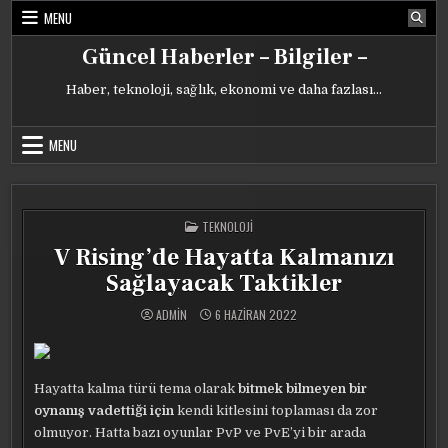
Skip
MENU
to
content
Güncel Haberler – Bilgiler –
Haber, teknoloji, sağlık, ekonomi ve daha fazlası…
MENU
POSTED
TEKNOLOJI
IN
V Rising’de Hayatta Kalmanızı
Sağlayacak Taktikler
ADMIN
6 HAZIRAN 2022
Hayatta kalma türü tema olarak
bitmek bilmeyen bir
oynanış vadettiği için
kendi kitlesini toplaması da zor
olmuyor. Hatta bazı oyunlar PvP ve PvE’yi bir arada