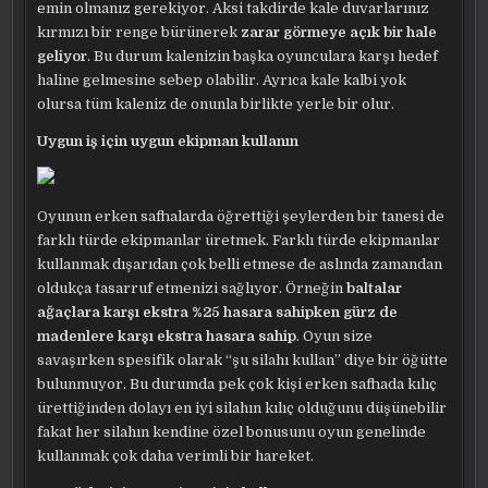
emin olmanız gerekiyor. Aksi takdirde kale duvarlarınız
kırmızı bir renge bürünerek
zarar görmeye açık bir hale
geliyor
. Bu durum kalenizin başka oyunculara karşı hedef
haline gelmesine sebep olabilir. Ayrıca kale kalbi yok
olursa tüm kaleniz de onunla birlikte yerle bir olur.
Uygun iş için uygun ekipman kullanın
Oyunun erken safhalarda öğrettiği şeylerden bir tanesi de
farklı türde ekipmanlar üretmek. Farklı türde ekipmanlar
kullanmak dışarıdan çok belli etmese de aslında zamandan
oldukça tasarruf etmenizi sağlıyor. Örneğin
baltalar
ağaçlara karşı ekstra %25 hasara sahipken gürz de
madenlere karşı ekstra hasara sahip
. Oyun size
savaşırken spesifik olarak “şu silahı kullan” diye bir öğütte
bulunmuyor. Bu durumda pek çok kişi erken safhada kılıç
ürettiğinden dolayı en iyi silahın kılıç olduğunu düşünebilir
fakat her silahın kendine özel bonusunu oyun genelinde
kullanmak çok daha verimli bir hareket.