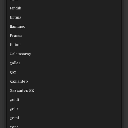
Fındık
fırtına
flamingo
Fransa
futbol
Galatasaray
galler
gaz
gaziantep
Gaziantep FK
geldi
gelir
gemi
genç