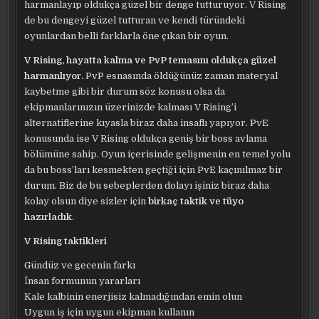
harmanlayıp oldukça güzel bir denge tutturuyor. V Rising
de bu dengeyi güzel tutturan ve kendi türündeki
oyunlardan belli farklarla öne çıkan bir oyun.
V Rising, hayatta kalma ve PvP temasını oldukça güzel
harmanlıyor.
PvP esnasında öldüğünüz zaman materyal
kaybetme gibi bir durum söz konusu olsa da
ekipmanlarınızın üzerinizde kalması V Rising’i
alternatiflerine kıyasla biraz daha insaflı yapıyor. PvE
konusunda ise V Rising oldukça geniş bir boss avlama
bölümüne sahip. Oyun içerisinde gelişmenin en temel yolu
da bu boss’ları kesmekten geçtiği için PvE kaçınılmaz bir
durum. Biz de bu sebeplerden dolayı işiniz biraz daha
kolay olsun diye sizler için
birkaç taktik ve tüyo
hazırladık
.
V Rising taktikleri
Gündüz ve gecenin farkı
İnsan formunun yararları
Kale kalbinin enerjisiz kalmadığından emin olun
Uygun iş için uygun ekipman kullanın