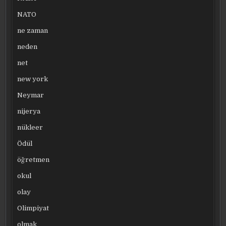
NATO
ne zaman
neden
net
new york
Neymar
nijerya
nükleer
Ödül
öğretmen
okul
olay
Olimpiyat
olmak