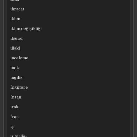
ihracat
iklim
iklim değişikliği
ilçeler
ilişki
inceleme
inek
ingiliz
İngiltere
İnsan
irak
İran
iş
iş birliği