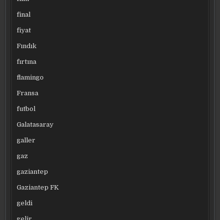
final
fiyat
Fındık
fırtına
flamingo
Fransa
futbol
Galatasaray
galler
gaz
gaziantep
Gaziantep FK
geldi
gelir