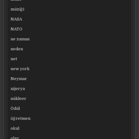
müziği
NASA
NATO
ne zaman
neden
net
new york
Neymar
nijerya
nükleer
Ödül
öğretmen
okul
olay