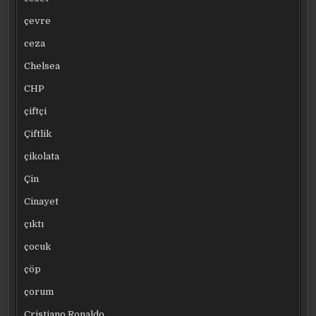
çevre
ceza
Chelsea
CHP
çiftçi
Çiftlik
çikolata
Çin
Cinayet
çıktı
çocuk
çöp
çorum
Cristiano Ronaldo