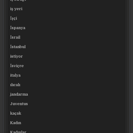
iş yeri
İşçi
İspanya
İsrail
İstanbul
istiyor
İsviçre
italya
ılıcalı
jandarma
Juventus
kaçak
Kadın
Kadınlar