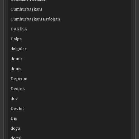
Cumhurbaşkanı
Cumhurbaşkanı Erdoğan
DAKİKA
Dalga
dalgalar
demir
deniz
Deprem
Destek
dev
Devlet
Dış
doğa
doğal