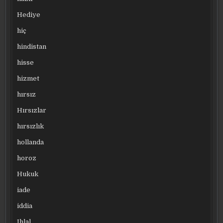
Hediye
hiç
hindistan
hisse
hizmet
hırsız
Hırsızlar
hırsızlık
hollanda
horoz
Hukuk
iade
iddia
Ihlal