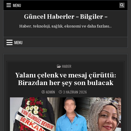
Skip
MENU
to
content
Güncel Haberler – Bilgiler –
Haber, teknoloji, sağlık, ekonomi ve daha fazlası…
MENU
POSTED
HABER
IN
Yalanı çelenk ve mesaj çürüttü:
Birazdan her şey son bulacak
ADMIN
3 HAZIRAN 2026