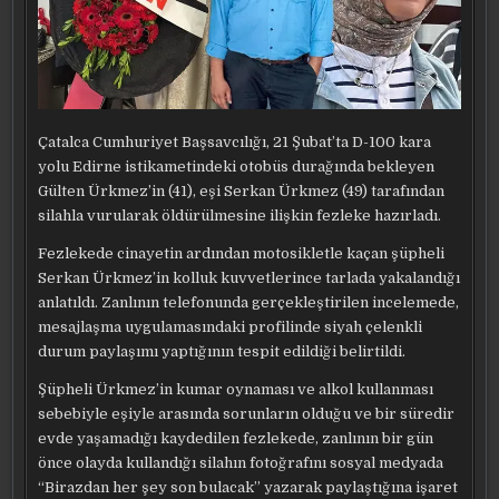
Çatalca Cumhuriyet Başsavcılığı, 21 Şubat’ta D-100 kara
yolu Edirne istikametindeki otobüs durağında bekleyen
Gülten Ürkmez’in (41), eşi Serkan Ürkmez (49) tarafından
silahla vurularak öldürülmesine ilişkin fezleke hazırladı.
Fezlekede cinayetin ardından motosikletle kaçan şüpheli
Serkan Ürkmez’in kolluk kuvvetlerince tarlada yakalandığı
anlatıldı. Zanlının telefonunda gerçekleştirilen incelemede,
mesajlaşma uygulamasındaki profilinde siyah çelenkli
durum paylaşımı yaptığının tespit edildiği belirtildi.
Şüpheli Ürkmez’in kumar oynaması ve alkol kullanması
sebebiyle eşiyle arasında sorunların olduğu ve bir süredir
evde yaşamadığı kaydedilen fezlekede, zanlının bir gün
önce olayda kullandığı silahın fotoğrafını sosyal medyada
“Birazdan her şey son bulacak” yazarak paylaştığına işaret