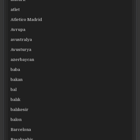
atlet
Atletico Madrid
Avrupa
avustralya
Avusturya
azerbaycan
baba
bakan
bal
balık
balıkesir
balon
Barcelona
Başakşehir