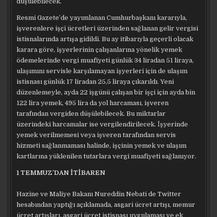
düşülebilecek.
Resmi Gazete’de yayımlanan Cumhurbaşkanı kararıyla,
işverenlere işçi ücretleri üzerinden sağlanan gelir vergisi
istisnalarında artışa gidildi. Bu ay itibarıyla geçerli olacak
karara göre, işyerlerinin çalışanlarına yönelik yemek
ödemelerinde vergi muafiyeti günlük 34 liradan 51 liraya,
ulaşımını servisle karşılamayan işyerleri için de ulaşım
istisnası günlük 17 liradan 25,5 liraya çıkarıldı. Yeni
düzenlemeyle, ayda 22 işgünü çalışan bir işçi için ayda bin
122 lira yemek, 495 lira da yol harcaması, işveren
tarafından vergiden düşülebilecek. Bu miktarlar
üzerindeki harcamalar ise vergilendirilecek. İşyerinde
yemek verilmemesi veya işveren tarafından servis
hizmeti sağlanmaması halinde, işçinin yemek ve ulaşım
kartlarına yüklenilen tutarlara vergi muafiyeti sağlanıyor.
1 TEMMUZ’DAN İTİBAREN
Hazine ve Maliye Bakanı Nureddin Nebati de Twitter
hesabından yaptığı açıklamada, asgari ücret artışı, memur
ücret artışları, asgari ücret istisnası uygulaması ve ek