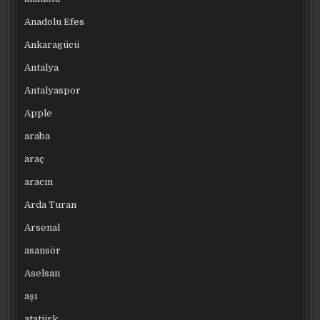
Anadolu Efes
Ankaragücü
Antalya
Antalyaspor
Apple
araba
araç
aracın
Arda Turan
Arsenal
asansör
Aselsan
aşı
atatürk