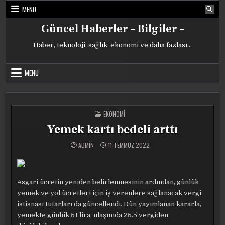
Skip
MENU
to
content
Güncel Haberler – Bilgiler –
Haber, teknoloji, sağlık, ekonomi ve daha fazlası…
MENU
POSTED
EKONOMI
IN
Yemek kartı bedeli arttı
ADMIN
11 TEMMUZ 2022
Asgari ücretin yeniden belirlenmesinin ardından, günlük
yemek ve yol ücretleri için iş verenlere sağlanacak vergi
istisnası tutarları da güncellendi. Dün yayımlanan kararla,
yemekte günlük 51 lira, ulaşımda 25.5 vergiden