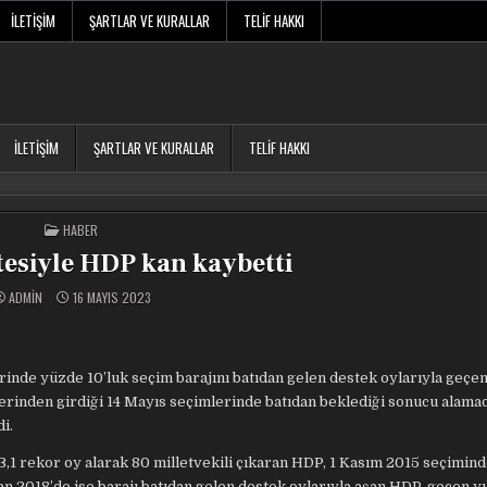
İLETIŞIM
ŞARTLAR VE KURALLAR
TELIF HAKKI
İLETIŞIM
ŞARTLAR VE KURALLAR
TELIF HAKKI
POSTED
HABER
IN
istesiyle HDP kan kaybetti
ADMIN
16 MAYIS 2023
inde yüzde 10’luk seçim barajını batıdan gelen destek oylarıyla geçe
telerinden girdiği 14 Mayıs seçimlerinde batıdan beklediği sonucu alama
i.
3,1 rekor oy alarak 80 milletvekili çıkaran HDP, 1 Kasım 2015 seçiminde
n 2018’de ise barajı batıdan gelen destek oylarıyla aşan HDP, geçen yı