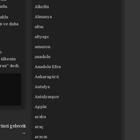
udu.
Alkollü
Almanya
tuklu
en ve daha
altın
altyapı
amazon
n
anadolu
 ülkenin
ruz” dedi.
Anadolu Efes
Ankaragücü
Antalya
Antalyaspor
Apple
araba
inci gelecek
araç
→
aracın