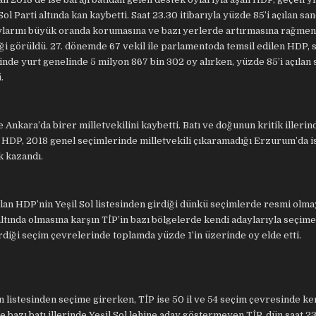
l Parti altında kan kaybetti. Saat 23.30 itibarıyla yüzde 85’i açılan sa
oylarını büyük oranda korumasına ve bazı yerlerde artırmasına rağmen
iği görüldü. 27. dönemde 67 vekil ile parlamentoda temsil edilen HDP,
nde yurt genelinde 5 milyon 867 bin 302 oy alırken, yüzde 85’i açılan 
.
e Ankara’da birer milletvekilini kaybetti. Batı ve doğunun kritik illeri
. HDP, 2018 genel seçimlerinde milletvekili çıkaramadığı Erzurum’da is
k kazandı.
lan HDP’nin Yeşil Sol listesinden girdiği dünkü seçimlerde resmi olm
ı altında olmasına karşın TİP’in bazı bölgelerde kendi adaylarıyla seçim
rdiği seçim çevrelerinde toplamda yüzde 1’in üzerinde oy elde etti.
un listesinden seçime girerken, TİP ise 50 il ve 54 seçim çevresinde ke
ile bazı batı illerinde Yeşil Sol lehine aday göstermeyen TİP, dün saat 2