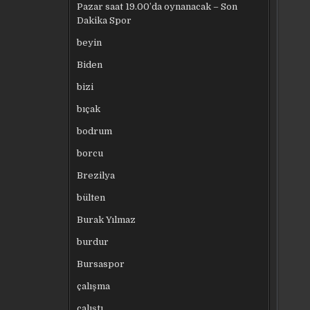
Pazar saat 19.00’da oynanacak – Son
Dakika Spor
beyin
Biden
bizi
bıçak
bodrum
borcu
Brezilya
bülten
Burak Yılmaz
burdur
Bursaspor
çalışma
çalıştı