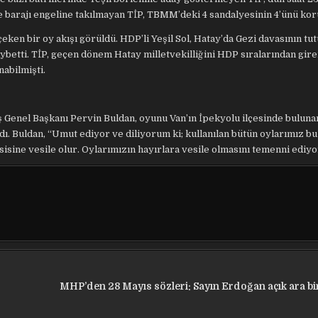
ülke barajı engeline takılmayan TİP, TBMM’deki 4 sandalyesinin 4’ünü kor
 çeken bir oy akışı görüldü. HDP’li Yeşil Sol, Hatay’da Gezi davasının tu
kaybetti. TİP, geçen dönem Hatay milletvekilliğini HDP sıralarından gir
abilmişti.
 Eş Genel Başkanı Pervin Buldan, oyunu Van’ın İpekyolu ilçesinde buluna
ı. Buldan, “Umut ediyor ve diliyorum ki; kullanılan bütün oylarımız bu
sisine vesile olur. Oylarımızın hayırlara vesile olmasını temenni ediyo
MHP’den 28 Mayıs sözleri: Sayın Erdoğan açık ara bir