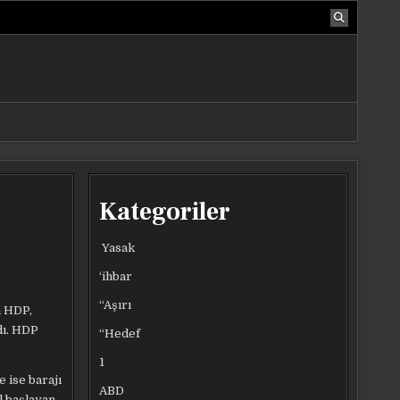
Kategoriler
Yasak
‘ihbar
“Aşırı
n HDP,
dı. HDP
“Hedef
1
 ise barajı
ABD
l başlayan