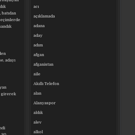
acı
ndık
, batıdan
açıklamada
 seçimlerde
adana
sandık
aday
adım
nden
afgan
e, adayı
afganistan
aile
Akıllı Telefon
ayan
alan
e girerek
Alanyaspor
aldık
alev
ndi
alkol
3.30