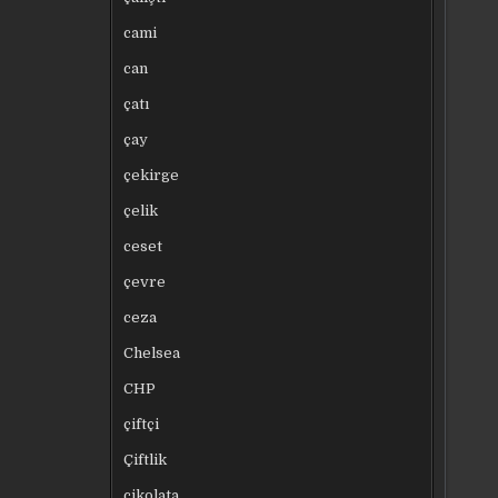
cami
can
çatı
çay
çekirge
çelik
ceset
çevre
ceza
Chelsea
CHP
çiftçi
Çiftlik
çikolata