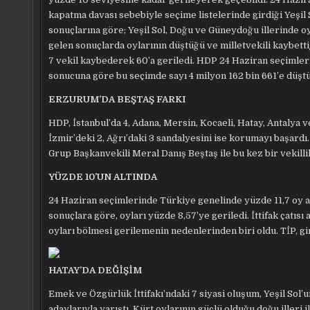
kapatma davası sebebiyle seçime listelerinde girdiği Yeşil So
sonuçlarına göre; Yeşil Sol, Doğu ve Güneydoğu illerinde 
gelen sonuçlarda oylarının düştüğü ve milletvekili kaybett
7 vekil kaybederek 60’a geriledi. HDP 24 Haziran seçimleri
sonucuna göre bu seçimde sayı 4 milyon 162 bin 661’e düştü
ERZURUM’DA BEŞTAŞ FARKI
HDP, İstanbul’da 4, Adana, Mersin, Kocaeli, Hatay, Antalya v
İzmir’deki 2, Ağrı’daki 3 sandalyesini ise korumayı başardı
Grup Başkanvekili Meral Danış Beştaş ile bu kez bir vekilli
YÜZDE 10’UN ALTINDA
24 Haziran seçimlerinde Türkiye genelinde yüzde 11,7 oy a
sonuçlara göre, oyları yüzde 8,57’ye geriledi. İttifak çatıs
oyları bölmesi gerilemenin nedenlerinden biri oldu. TİP, gi
HATAY’DA DEĞİŞİM
Emek ve Özgürlük İttifakı’ndaki 7 siyasi oluşum, Yeşil Sol’
adaylarıyla yarıştı. Kürt oylarının güçlü olduğu doğu illeri 