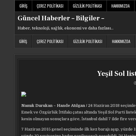
Skip
GIRIŞ
ÇEREZ POLITIKASI
GIZLILIK POLITIKASI
HAKKIMIZDA
to
content
Güncel Haberler – Bilgiler –
Haber, teknoloji, sağlık, ekonomi ve daha fazlası…
GIRIŞ
ÇEREZ POLITIKASI
GIZLILIK POLITIKASI
HAKKIMIZDA
Yeşil Sol l
Namık Durukan – Hande Atılgan /
24 Haziran 2018 seçimler
Emek ve Özgürlük İttifakı çatısı altında Yeşil Sol Parti lis
kesin olmayan sonuçlara göre, İstanbul dahil 7 ilde fire verd
7 Haziran 2015 genel seçiminde ilk kez barajı aşıp, yüzde 1
yüzde 10 seviyesine kadar gerileyerek geçebildi. 24 Hazira