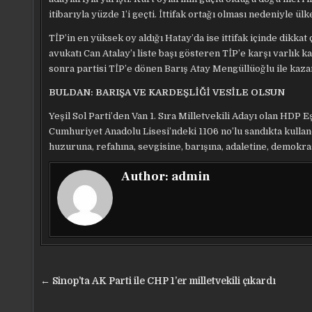
itibarıyla yüzde 1’i geçti. İttifak ortağı olması nedeniyle 
TİP’in en yüksek oy aldığı Hatay’da ise ittifak içinde dikkat
avukatı Can Atalay’ı liste başı gösteren TİP’e karşı varlık 
sonra partisi TİP’e dönen Barış Atay Mengüllüoğlu ile kazan
BULDAN: BARIŞA VE KARDEŞLİĞİ VESİLE OLSUN
Yeşil Sol Parti’den Van 1. Sıra Milletvekili Adayı olan HDP
Cumhuriyet Anadolu Lisesi’ndeki 1106 no’lu sandıkta kulland
huzuruna, refahına, sevgisine, barışına, adaletine, demokra
Author:
admin
Yazı
← Sinop’ta AK Parti ile CHP 1’er milletvekili çıkardı
gezinmesi