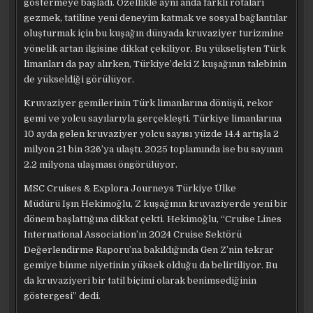
göstermeye başladı. Özellikle aynı anda farklı rotaları
gezmek, tatiline yeni deneyim katmak ve sosyal bağlantılar
oluşturmak için bu kuşağın dünyada kruvaziyer turizmine
yönelik artan ilgisine dikkat çekiliyor. Bu yükselişten Türk
limanları da pay alırken, Türkiye’deki Z kuşağının talebinin
de yükseldiği görülüyor.
Kruvaziyer gemilerinin Türk limanlarına dönüşü, rekor
gemi ve yolcu sayılarıyla gerçekleşti. Türkiye limanlarına
10 ayda gelen kruvaziyer yolcu sayısı yüzde 14.4 artışla 2
milyon 21 bin 326’ya ulaştı. 2025 toplamında ise bu sayının
2.2 milyona ulaşması öngörülüyor.
MSC Cruises & Explora Journeys Türkiye Ülke
Müdürü Işın Hekimoğlu, Z kuşağının kruvaziyerde yeni bir
dönem başlattığına dikkat çekti. Hekimoğlu, “Cruise Lines
International Association’ın 2024 Cruise Sektörü
Değerlendirme Raporu’na bakıldığında Gen Z’nin tekrar
gemiye binme niyetinin yüksek olduğu da belirtiliyor. Bu
da kruvaziyeri bir tatil biçimi olarak benimsediğinin
göstergesi” dedi.