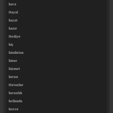
hava
Hayal
hayat
hazır
Hediye
hiç
hindistan
hisse
hizmet
hırsız
Hırsızlar
hırsızlık
hollanda
horoz