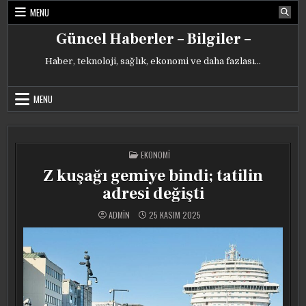
Skip
MENU
to
content
Güncel Haberler – Bilgiler –
Haber, teknoloji, sağlık, ekonomi ve daha fazlası…
MENU
POSTED
EKONOMI
IN
Z kuşağı gemiye bindi; tatilin
adresi değişti
ADMIN
25 KASIM 2025