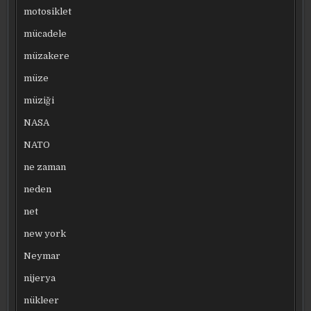
motosiklet
mücadele
müzakere
müze
müziği
NASA
NATO
ne zaman
neden
net
new york
Neymar
nijerya
nükleer