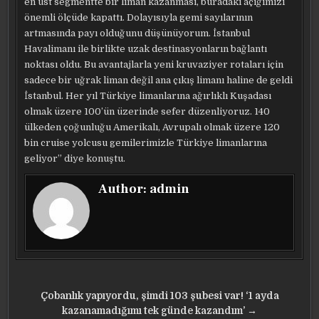
en üst segmentte bir liman kazanması, buradaki açığımızı
önemli ölçüde kapattı. Dolayısıyla gemi sayılarının
artmasında payı olduğunu düşünüyorum. İstanbul
Havalimanı ile birlikte uzak destinasyonların bağlantı
noktası oldu. Bu avantajlarla yeni kruvaziyer rotaları için
sadece bir uğrak liman değil ana çıkış limanı haline de geldi
İstanbul. Her yıl Türkiye limanlarına ağırlıklı Kuşadası
olmak üzere 100’ün üzerinde sefer düzenliyoruz. 140
ülkeden çoğunluğu Amerikalı, Avrupalı olmak üzere 120
bin cruise yolcusu gemilerimizle Türkiye limanlarına
geliyor” diye konuştu.
Author:
admin
Yazı
Çobanlık yapıyordu, şimdi 103 şubesi var! ‘1 ayda
gezinmesi
kazanamadığımı tek günde kazandım’ →