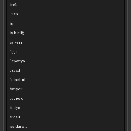
irak
İran
iş
iş birliği
iş yeri
İşçi
İspanya
İsrail
İstanbul
istiyor
İsviçre
italya
ılıcalı
jandarma