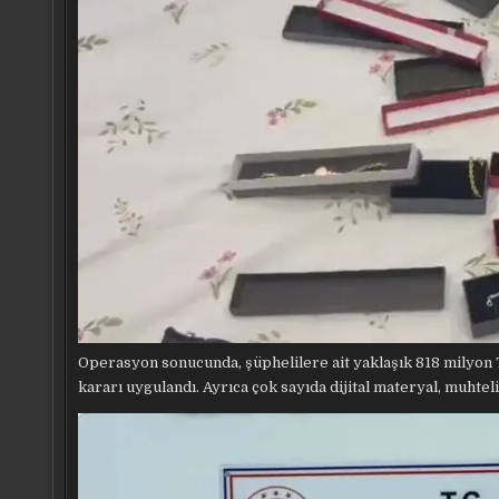
Operasyon sonucunda, şüphelilere ait yaklaşık 818 milyon T
kararı uygulandı. Ayrıca çok sayıda dijital materyal, muhte