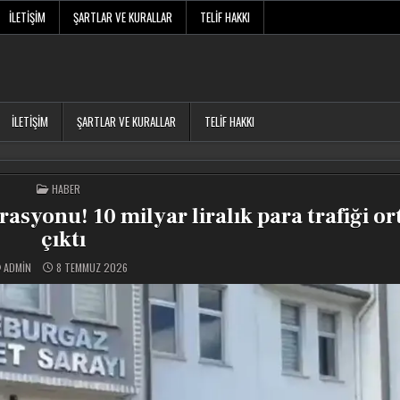
İLETIŞIM
ŞARTLAR VE KURALLAR
TELIF HAKKI
İLETIŞIM
ŞARTLAR VE KURALLAR
TELIF HAKKI
POSTED
HABER
IN
asyonu! 10 milyar liralık para trafiği o
çıktı
ADMIN
8 TEMMUZ 2026