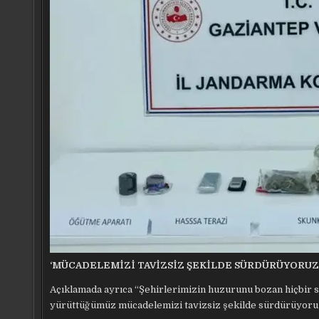
‘MÜCADELEMİZİ TAVİZSİZ ŞEKİLDE SÜRDÜRÜYORUZ
Açıklamada ayrıca “Şehirlerimizin huzurunu bozan hiçbir s
yürüttüğümüz mücadelemizi tavizsiz şekilde sürdürüyoruz