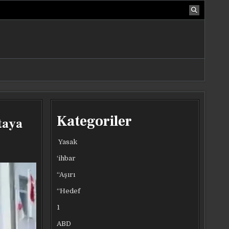
Kategoriler
rtaya
Yasak
‘ihbar
“Aşırı
“Hedef
1
ABD