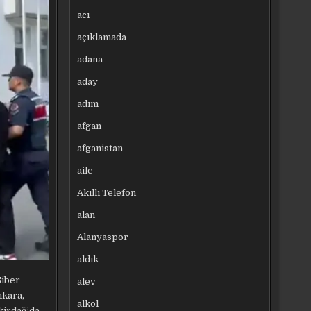
acı
açıklamada
adana
aday
adım
afgan
afganistan
aile
Akıllı Telefon
alan
Alanyaspor
aldık
Siber
alev
nkara,
alkol
ekirdağ’da