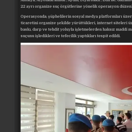
22 ayrı organize suç örgütlerine yönelik operasyon düzenl
Operasyonda; şüphelilerin sosyal medya platformları üzerin
ticaretini organize şekilde yürüttükleri, internet siteleri ü
baskı, darp ve tehdit yoluyla işletmelerden haksız maddi 
suçunu işledikleri ve tefecilik yaptıkları tespit edildi.