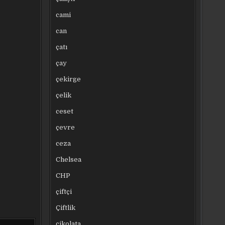
cami
can
çatı
çay
çekirge
çelik
ceset
çevre
ceza
Chelsea
CHP
çiftçi
Çiftlik
çikolata