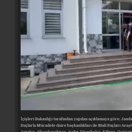
İçişleri Bakanlığı tarafından yapılan açıklamaya göre; Jan
Suçlarla Mücadele daire başkanlıkları ile Mali Suçları Ar
Antalya, Afyonkarahisar, Aydın, Diyarbakır, Edirne, Gaziante