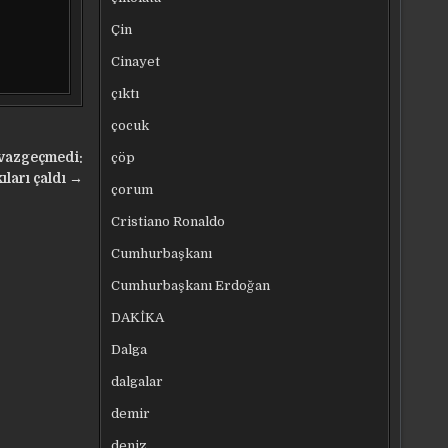
Çin
Cinayet
çıktı
çocuk
çöp
 vazgeçmedi:
ıları çaldı →
çorum
Cristiano Ronaldo
Cumhurbaşkanı
Cumhurbaşkanı Erdoğan
DAKİKA
Dalga
dalgalar
demir
deniz