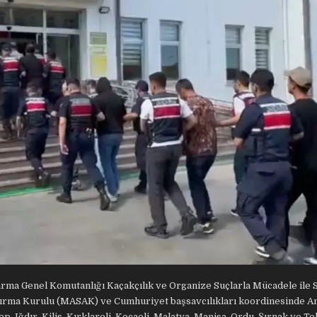
darma Genel Komutanlığı Kaçakçılık ve Organize Suçlarla Mücadele ile 
aştırma Kurulu (MASAK) ve Cumhuriyet başsavcılıkları koordinesinde A
p, Iğdır, Kilis, Kırklareli, Kocaeli, Malatya, Manisa, Ordu, Şırnak ve T