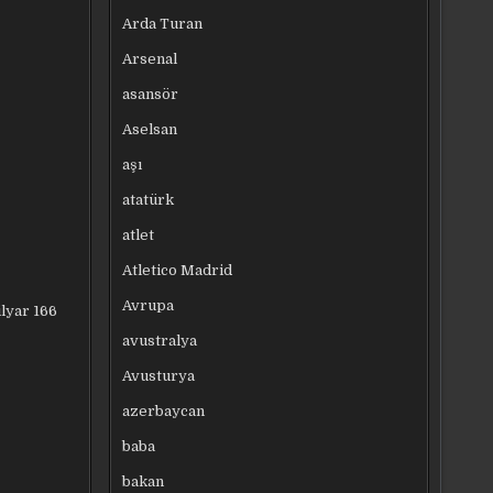
Arda Turan
Arsenal
asansör
Aselsan
aşı
atatürk
atlet
Atletico Madrid
Avrupa
lyar 166
avustralya
Avusturya
azerbaycan
baba
bakan