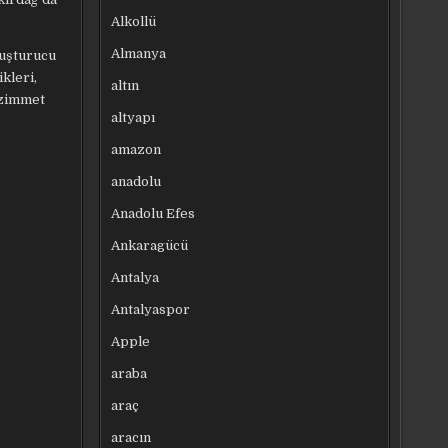
Alkollü
Almanya
yuşturucu
ikleri,
altın
 zimmet
altyapı
amazon
anadolu
Anadolu Efes
Ankaragücü
Antalya
Antalyaspor
Apple
araba
araç
aracın