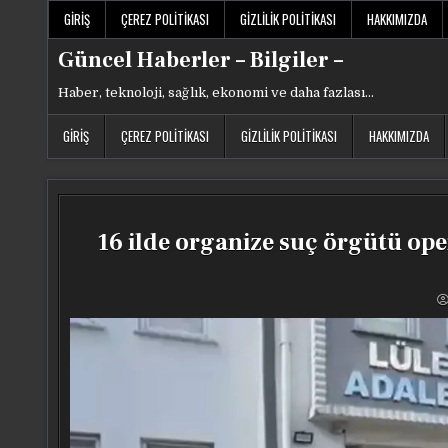
Skip
GIRIŞ
ÇEREZ POLITIKASI
GIZLILIK POLITIKASI
HAKKIMIZDA
to
content
Güncel Haberler – Bilgiler –
Haber, teknoloji, sağlık, ekonomi ve daha fazlası…
GIRIŞ
ÇEREZ POLITIKASI
GIZLILIK POLITIKASI
HAKKIMIZDA
16 ilde organize suç örgütü oper