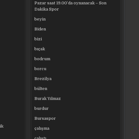
Pazar saat 19.00’da oynanacak – Son
Dakika Spor
beyin
Biden
bizi
bıçak
bodrum
borcu
Brezilya
bülten
Burak Yılmaz
burdur
Bursaspor
ik
çalışma
çalıştı