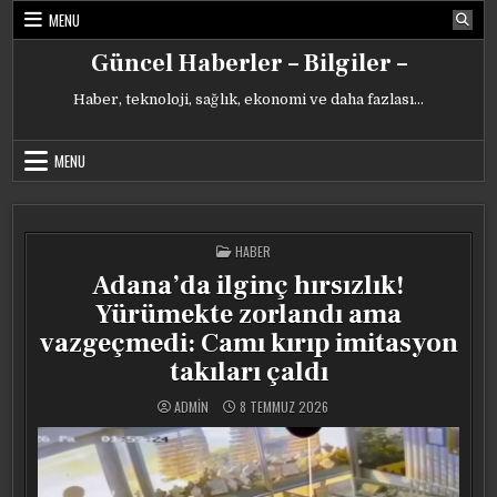
Skip
MENU
to
content
Güncel Haberler – Bilgiler –
Haber, teknoloji, sağlık, ekonomi ve daha fazlası…
MENU
POSTED
HABER
IN
Adana’da ilginç hırsızlık!
Yürümekte zorlandı ama
vazgeçmedi: Camı kırıp imitasyon
takıları çaldı
ADMIN
8 TEMMUZ 2026