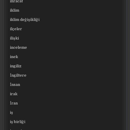
ihracat
iklim
iklim değişikliği
ilçeler
ilişki
inceleme
inek
ingiliz
İngiltere
İnsan
irak
İran
iş
iş birliği