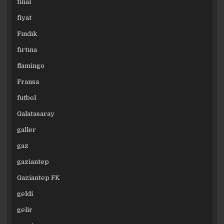
final
fiyat
Fındık
fırtına
flamingo
Fransa
futbol
Galatasaray
galler
gaz
gaziantep
Gaziantep FK
geldi
gelir