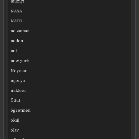
müziği
NASA
NATO
ne zaman
neden
net
new york
Neymar
nijerya
nükleer
Ödül
öğretmen
okul
olay