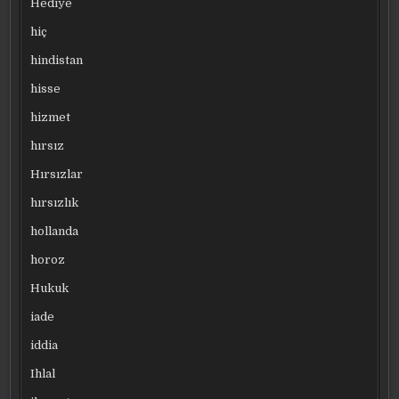
Hediye
hiç
hindistan
hisse
hizmet
hırsız
Hırsızlar
hırsızlık
hollanda
horoz
Hukuk
iade
iddia
Ihlal