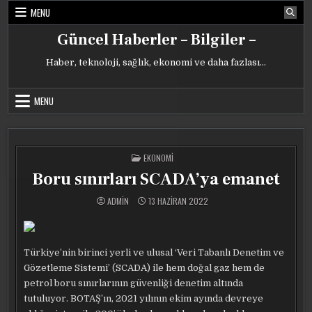
Skip
MENU
to
content
Güncel Haberler – Bilgiler –
Haber, teknoloji, sağlık, ekonomi ve daha fazlası…
MENU
POSTED
EKONOMI
IN
Boru sınırları SCADA’ya emanet
ADMIN
13 HAZIRAN 2022
Türkiye’nin birinci yerli ve ulusal ‘Veri Tabanlı Denetim ve
Gözetleme Sistemi’ (SCADA) ile hem doğal gaz hem de
petrol boru sınırlarının güvenliği denetim altında
tutuluyor. BOTAŞ’ın, 2021 yılının ekim ayında devreye