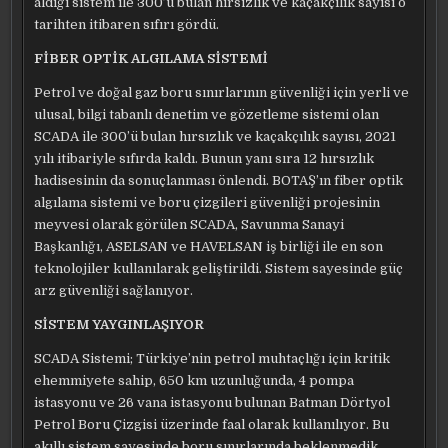
aldığı sistem ile 300’ü bulan hırsızlık ve kaçakçılık sayısı o
tarihten itibaren sıfırı gördü.
FİBER OPTİK ALGILAMA SİSTEMİ
Petrol ve doğal gaz boru sınırlarının güvenliği için yerli ve
ulusal, bilgi tabanlı denetim ve gözetleme sistemi olan
SCADA ile 300’ü bulan hırsızlık ve kaçakçılık sayısı, 2021
yılı itibariyle sıfırda kaldı. Bunun yanı sıra 12 hırsızlık
hadisesinin da sonuçlanması önlendi. BOTAŞ’ın fiber optik
algılama sistemi ve boru çizgileri güvenliği projesinin
meyvesi olarak görülen SCADA, Savunma Sanayi
Başkanlığı, ASELSAN ve HAVELSAN iş birliği ile en son
teknolojiler kullanılarak geliştirildi. Sistem sayesinde güç
arz güvenliği sağlanıyor.
SİSTEM YAYGINLAŞIYOR
SCADA Sistemi; Türkiye’nin petrol muhtaçlığı için kritik
ehemmiyete sahip, 650 km uzunluğunda, 4 pompa
istasyonu ve 26 vana istasyonu bulunan Batman Dörtyol
Petrol Boru Çizgisi üzerinde faal olarak kullanılıyor. Bu
akıllı sistem sayesinde boru sınırlarında beklenmedik