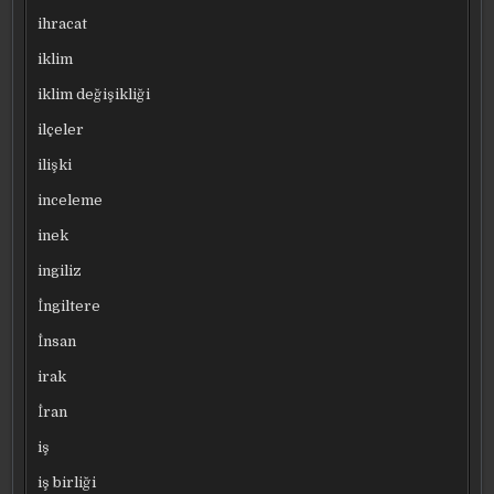
ihracat
iklim
iklim değişikliği
ilçeler
ilişki
inceleme
inek
ingiliz
İngiltere
İnsan
irak
İran
iş
iş birliği