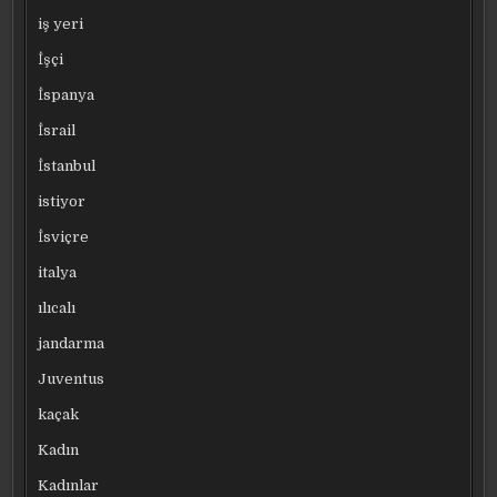
iş yeri
İşçi
İspanya
İsrail
İstanbul
istiyor
İsviçre
italya
ılıcalı
jandarma
Juventus
kaçak
Kadın
Kadınlar