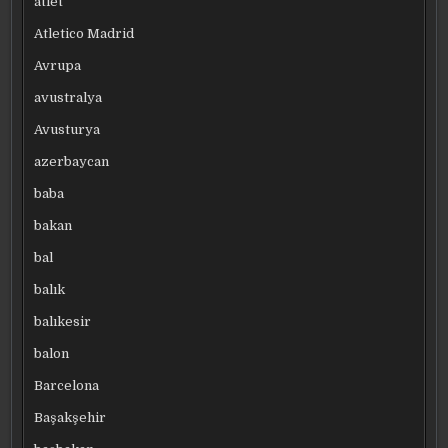
atlet
Atletico Madrid
Avrupa
avustralya
Avusturya
azerbaycan
baba
bakan
bal
balık
balıkesir
balon
Barcelona
Başakşehir