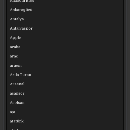
Anadolu Efes
Ankaragücü
Antalya
Antalyaspor
Apple
araba
araç
aracın
Arda Turan
Arsenal
asansör
Aselsan
aşı
atatürk