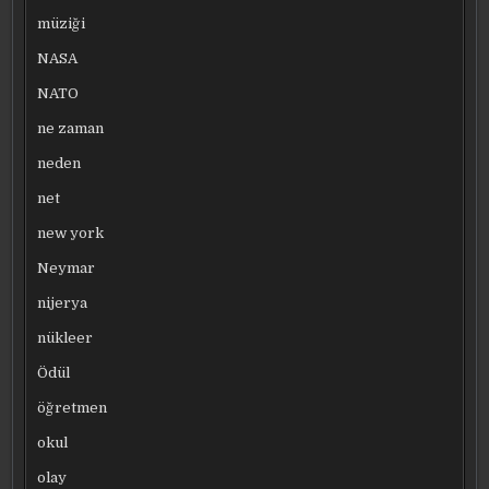
müziği
NASA
NATO
ne zaman
neden
net
new york
Neymar
nijerya
nükleer
Ödül
öğretmen
okul
olay