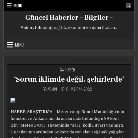
Skip
MENU
to
content
Güncel Haberler – Bilgiler –
Haber, teknoloji, sağlık, ekonomi ve daha fazlası…
MENU
POSTED
HABER
IN
‘Sorun iklimde değil, şehirlerde’
ADMIN
13 HAZIRAN 2022
HABER ARAŞTIRMA –
Meteoroloji Genel Müdürlüğü’nün
İstanbul ve Ankara’nın da aralarında bulunduğu 39 kent
için “MeteoUyarı” sisteminde “sarı” kodlu uyarı yapmıştı.
Uyarılarının ardından Ankara’da can alan sağanak yağışlar