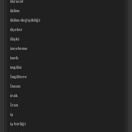
ihracat
iklim
iklim değişikliği
ilçeler
ilişki
inceleme
inek
ingiliz
İngiltere
İnsan
irak
İran
iş
iş birliği