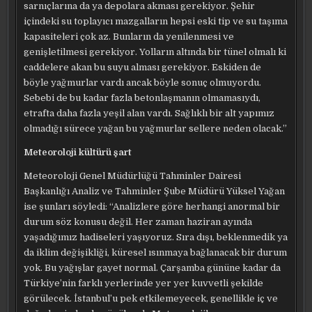
sarnıçlarına da ya depolara akması gerekiyor. Şehir
içindeki su toplayıcı mazgalların hepsi eski tip ve su taşıma
kapasiteleri çok az. Bunların da yenilenmesi ve
genişletilmesi gerekiyor. Yolların altında bir tünel olmalı ki
caddelere akan bu suyu alması gerekiyor. Eskiden de
böyle yağmurlar vardı ancak böyle sonuç olmuyordu.
Sebebi de bu kadar fazla betonlaşmanın olmamasıydı,
etrafta daha fazla yeşil alan vardı. Sağlıklı bir alt yapımız
olmadığı sürece yağan bu yağmurlar sellere neden olacak.”
Meteoroloji kültürü şart
Meteoroloji Genel Müdürlüğü Tahminler Dairesi
Başkanlığı Analiz ve Tahminler Şube Müdürü Yüksel Yağan
ise şunları söyledi: “Analizlere göre herhangi anormal bir
durum söz konusu değil. Her zaman haziran ayında
yaşadığımız hadiseleri yaşıyoruz. Sıra dışı, beklenmedik ya
da iklim değişikliği, küresel ısınmaya bağlanacak bir durum
yok. Bu yağışlar gayet normal. Çarşamba gününe kadar da
Türkiye’nin farklı yerlerinde yer yer kuvvetli şekilde
görülecek. İstanbul’u pek etkilemeyecek, genellikle iç ve