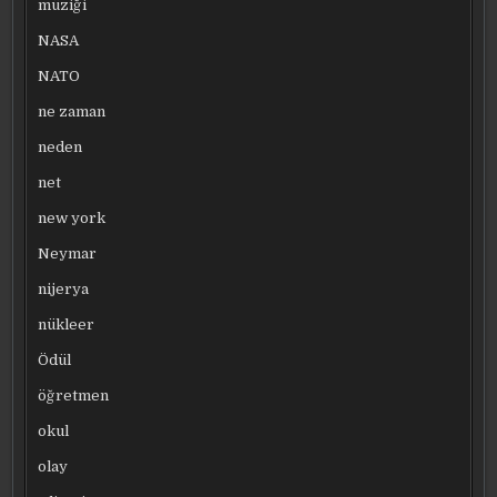
müziği
NASA
NATO
ne zaman
neden
net
new york
Neymar
nijerya
nükleer
Ödül
öğretmen
okul
olay