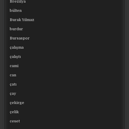
Brezilya
bülten
Burak Yılmaz
burdur
Bursaspor
çalışma
çalıştı
cami
can
çatı
çay
çekirge
çelik
ceset