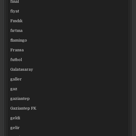
final
fiyat
Fındık
fırtına
flamingo
Fransa
futbol
Galatasaray
galler
gaz
gaziantep
Gaziantep FK
geldi
gelir