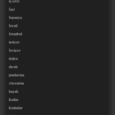
iş yeri
İşçi
İspanya
İsrail
İstanbul
istiyor
İsviçre
italya
ılıcalı
jandarma
Juventus
kaçak
Kadın
Kadınlar