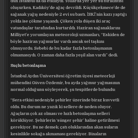
dün İstanbul’da da etkiliydi. Yollarda yer yer su birikintisi
oluşurken, Kadıköy’de ağaç devrildi. Küçükçekmece’de de
sağanak yağış nedeniyle 2 evi su bastı. İSKİ’nin kazı yaptığı
yolda ise çökme yaşandı. Çöken yola düşen iki araç
vatandaşlar tarafından kurtarıldı. Haziran sağanaklarını
Milliyet’e yorumlayan meteoroloji uzmanları, “Eskiden de
böyle haziran yağmurlar vardı ancak sel taşkını
olmuyordu. Sebebi de bu kadar fazla betonlaşmanın
olmamasıydı. O zaman daha fazla yeşil alan vardı” dedi.
Suçlu betonlaşma
İstanbul Aydın Üniversitesi öğretim üyesi meteorloji
mühendisi Güven Özdemir, bu ayda yağmur yağmasının
normal olduğunu söyleyerek, şu tespitlerde bulundu:
“Sera etkisi nedeniyle şehirler üzerinde biraz kuvvetli
oldu. Bu durum ne yazık ki sellere de neden oluyor.
Ağaçların çok az olması ve hızlı betonlaşma selleri
körüklüyor. Şehirlerin ‘sünger şehir’ haline getirilmesi
gerekiyor. Bu ne demek; çatı oluklarından akan suların
kesinlikle sokağa akmaması gerekiyor. Binaların