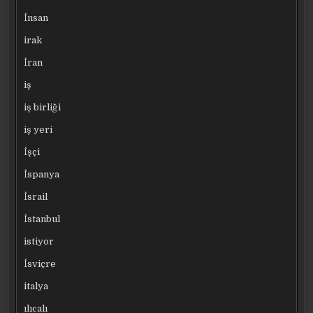
İnsan
irak
İran
iş
iş birliği
iş yeri
İşçi
İspanya
İsrail
İstanbul
istiyor
İsviçre
italya
ılıcalı