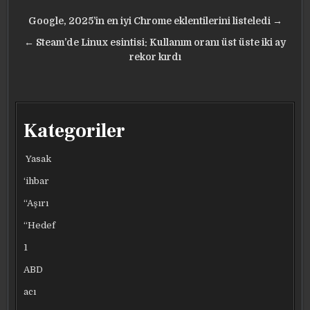
Yazı
Google, 2025’in en iyi Chrome eklentilerini listeledi →
gezinmesi
← Steam’de Linux esintisi: Kullanım oranı üst üste iki ay
rekor kırdı
Kategoriler
Yasak
‘ihbar
“Aşırı
“Hedef
1
ABD
acı