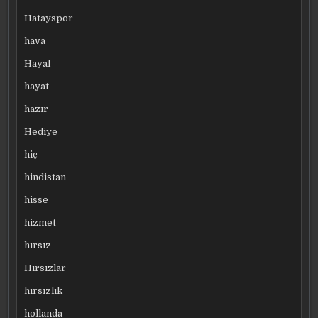
Hatayspor
hava
Hayal
hayat
hazır
Hediye
hiç
hindistan
hisse
hizmet
hırsız
Hırsızlar
hırsızlık
hollanda