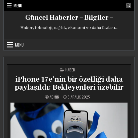
Skip
MENU
to
content
Güncel Haberler – Bilgiler –
Haber, teknoloji, sağlık, ekonomi ve daha fazlası…
MENU
POSTED
HABER
IN
iPhone 17e’nin bir özelliği daha
paylaşıldı: Bekleyenleri üzebilir
ADMIN
5 ARALIK 2025