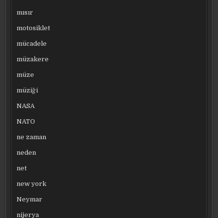
mısır
motosiklet
mücadele
müzakere
müze
müziği
NASA
NATO
ne zaman
neden
net
new york
Neymar
nijerya