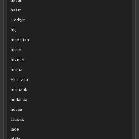
hayat
hazır
Hediye
hiç
hindistan
hisse
hizmet
hırsız
Hırsızlar
hırsızlık
hollanda
horoz
Hukuk
iade