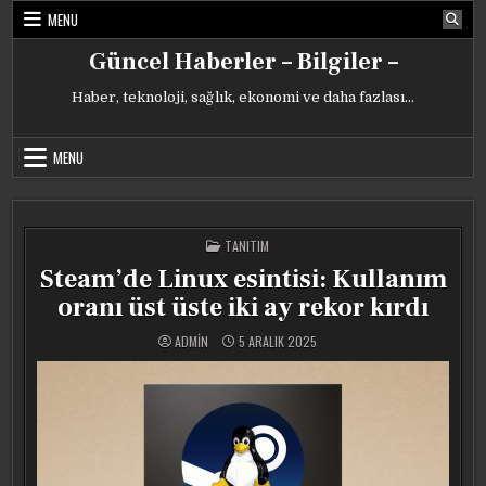
Skip
MENU
to
content
Güncel Haberler – Bilgiler –
Haber, teknoloji, sağlık, ekonomi ve daha fazlası…
MENU
POSTED
TANITIM
IN
Steam’de Linux esintisi: Kullanım
oranı üst üste iki ay rekor kırdı
ADMIN
5 ARALIK 2025