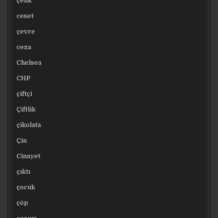
çelik
ceset
çevre
ceza
Chelsea
CHP
çiftçi
Çiftlik
çikolata
Çin
Cinayet
çıktı
çocuk
çöp