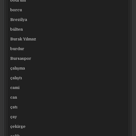
bodrum
borcu
Brezilya
bülten
Burak Yılmaz
burdur
Bursaspor
çalışma
çalıştı
cami
can
çatı
çay
çekirge