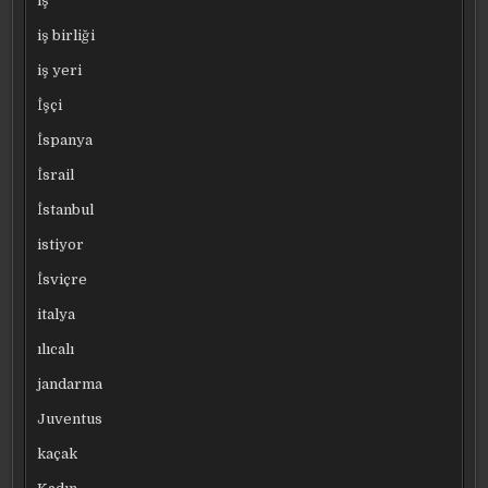
iş
iş birliği
iş yeri
İşçi
İspanya
İsrail
İstanbul
istiyor
İsviçre
italya
ılıcalı
jandarma
Juventus
kaçak