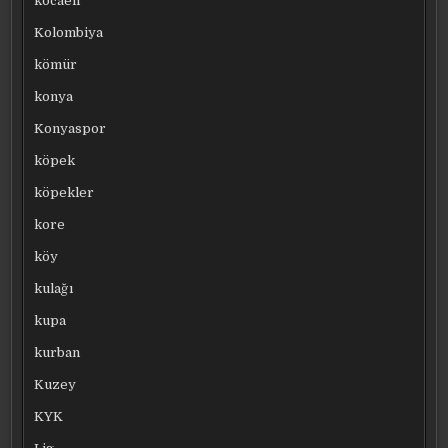
kocaeli
Kolombiya
kömür
konya
Konyaspor
köpek
köpekler
kore
köy
kulağı
kupa
kurban
Kuzey
KYK