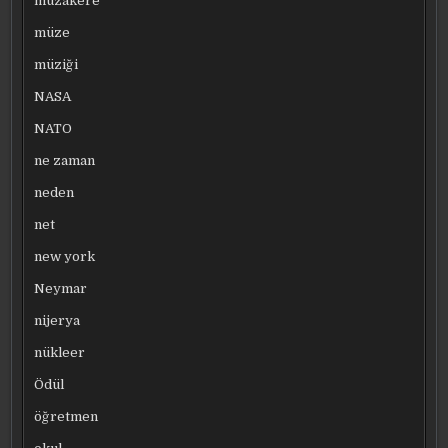
müzakere
müze
müziği
NASA
NATO
ne zaman
neden
net
new york
Neymar
nijerya
nükleer
Ödül
öğretmen