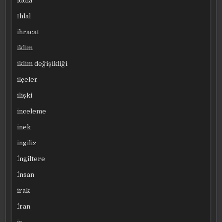
iddia
Ihlal
ihracat
iklim
iklim değişikliği
ilçeler
ilişki
inceleme
inek
ingiliz
İngiltere
İnsan
irak
İran